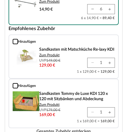
Zum Produkt
14,90 €
6 x 14,90 € =
89,40 €
Empfohlenes Zubehör
Hinzufügen
Sandkasten mit Matschküche Re-laxy KDI
Sandkasten mit Matschküche Re-laxy KDI
Zum Produkt
UVP
149,00 €
129,00 €
1 x 129,00 € =
129,00 €
Hinzufügen
Sandkasten Tommy de Luxe KDI 120 x 120 mit Sitzbänken und Abdeckung
Sandkasten Tommy de Luxe KDI 120 x
120 mit Sitzbänken und Abdeckung
Zum Produkt
UVP
179,00 €
169,00 €
1 x 169,00 € =
169,00 €
Gesamtes Zubehör entdecken