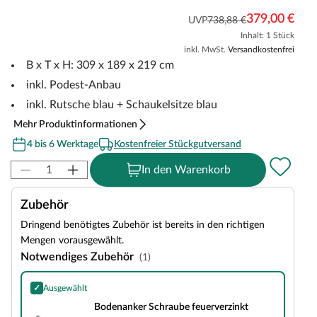
379,00 €
UVP
738,88 €
Inhalt: 1 Stück
inkl. MwSt.
Versandkostenfrei
B x T x H: 309 x 189 x 219 cm
inkl. Podest-Anbau
inkl. Rutsche blau + Schaukelsitze blau
Mehr Produktinformationen
4 bis 6 Werktage
Kostenfreier Stückgutversand
In den Warenkorb
Zubehör
Dringend benötigtes Zubehör ist bereits in den richtigen
Mengen vorausgewählt.
Notwendiges Zubehör
(1)
✓
Ausgewählt
Bodenanker Schraube feuerverzinkt
Bodenanker Schraube feuerverzinkt