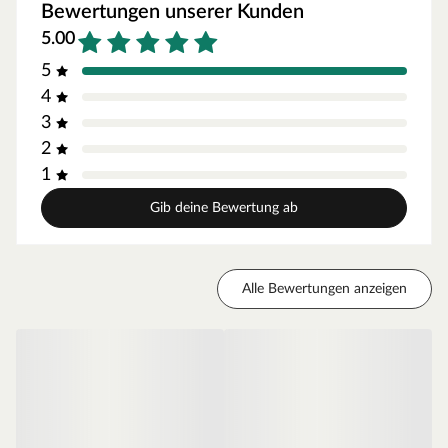
Montageanleitung kann die Schaukel schnell und einfach
Bewertungen unserer Kunden
montiert werden. Für die Befestigung empfehlen wir
5.00
Ihnen Schaukelanker, die in einem Betonfundament
eingelassen werden.
5
4
3
2
1
Gib deine Bewertung ab
Alle Bewertungen anzeigen