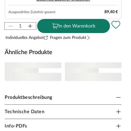
89,40 €
Ausgewähltes Zubehör gesamt
In den Warenkorb
Individuelles Angebot
Fragen zum Produkt
Ähnliche Produkte
Produktbeschreibung
Technische Daten
PRESTIGE GARDEN SPARSET Doppelschaukel
kesseldruckimprägniert inkl. Rutsche +
Info-PDFs
Schaukelsitze