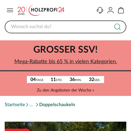
Menü
Kontakt
Konto
Warenk
GROSSER SSV!
Mega-Rabatte bis 65 % in vielen Kategorien.
04
11
36
32
TAGE
STD.
MIN.
SEK.
Zu den Angeboten der Woche »
Startseite
Doppelschaukeln