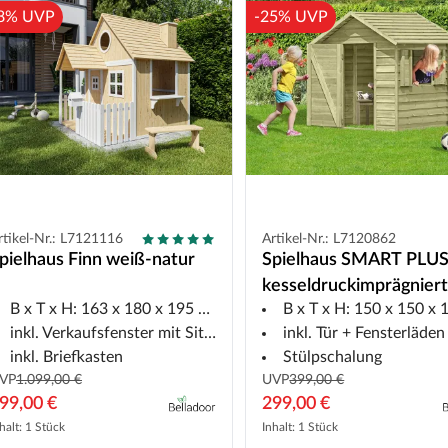
8% UVP
-25% UVP
rtikel-Nr.: L7121116
Artikel-Nr.: L7120862
pielhaus Finn weiß-natur
Spielhaus SMART PLUS 
kesseldruckimprägnier
B x T x H: 163 x 180 x 195 cm
B x T x H: 150 x 150 x 15
inkl. Verkaufsfenster mit Sitzbank
inkl. Tür + Fensterläden
inkl. Briefkasten
Stülpschalung
VP
1.099,00 €
UVP
399,00 €
99,00 €
299,00 €
halt: 1 Stück
Inhalt: 1 Stück