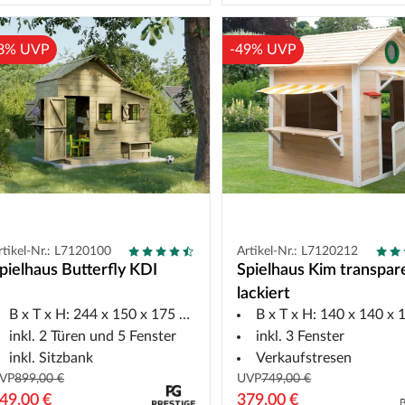
8% UVP
-49% UVP
rtikel-Nr.: L7120100
Artikel-Nr.: L7120212
pielhaus Butterfly KDI
Spielhaus Kim transpar
lackiert
B x T x H: 244 x 150 x 175 cm
B x T x H: 140 x 140 x 16
inkl. 2 Türen und 5 Fenster
inkl. 3 Fenster
inkl. Sitzbank
Verkaufstresen
VP
899,00 €
UVP
749,00 €
49,00 €
379,00 €