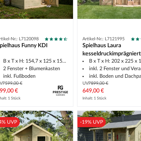
rtikel-Nr.: L7120098
Artikel-Nr.: L7121995
pielhaus Funny KDI
Spielhaus Laura
kesseldruckimprägnier
B x T x H: 154,7 x 125 x 158,1 cm
B x T x H: 202 x 225 x 17
2 Fenster + Blumenkasten
inkl. 2 Fenster und Ver
inkl. Fußboden
inkl. Boden und Dachp
VP
599,00 €
UVP
899,00 €
99,00 €
649,00 €
halt: 1 Stück
Inhalt: 1 Stück
4% UVP
-19% UVP