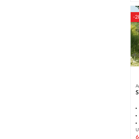
-2
A
S
U
6