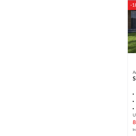
-1
A
S
U
8
In