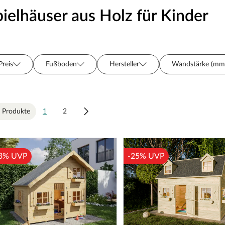
pielhäuser aus Holz für Kinder
Preis
Fußboden
Hersteller
Wandstärke (mm
Farbe
Oberflächenbehandlung
Serie
 Produkte
1
2
3% UVP
-25% UVP