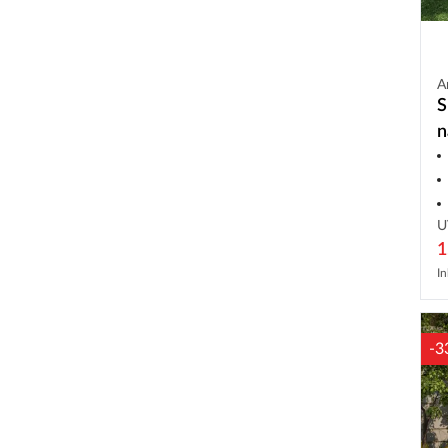
A
S
n
U
1
In
-3