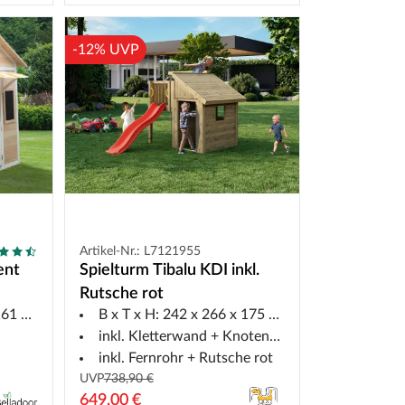
-12% UVP
Artikel-Nr.: L7121955
ent
Spielturm Tibalu KDI inkl.
Rutsche rot
1 cm
B x T x H: 242 x 266 x 175 cm
inkl. Kletterwand + Knotenseil
inkl. Fernrohr + Rutsche rot
UVP
738,90 €
649,00 €