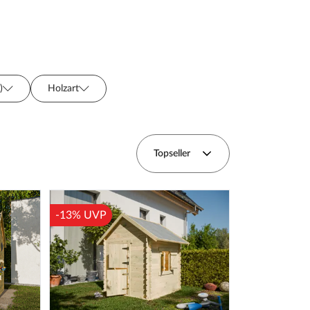
)
Holzart
Topseller
-13% UVP