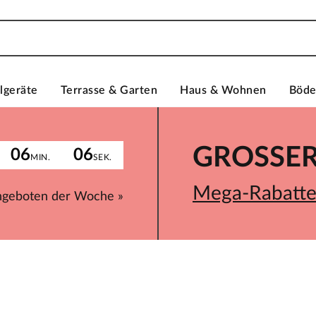
lgeräte
Terrasse & Garten
Haus & Wohnen
Böd
GROSSER 
06
06
MIN.
SEK.
Mega-Rabatte 
ngeboten der Woche »