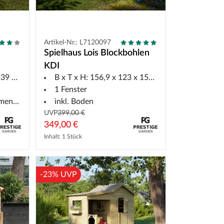
Artikel-Nr.: L7120097
Spielhaus Lois Blockbohlen
t
KDI
9 cm
B x T x H: 156,9 x 123 x 152,2 cm
1 Fenster
ästen
inkl. Boden
UVP
399,00 €
349,00 €
Inhalt: 1 Stück
-23% UVP