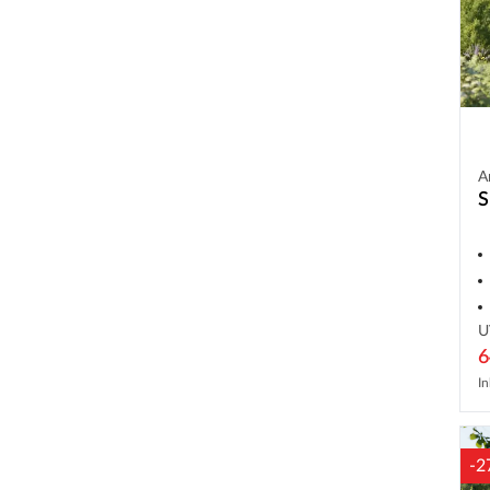
A
S
U
6
In
-2