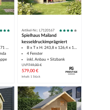
Artikel-Nr.: L7120167
Spielhaus Mailand
t
kesseldruckimprägniert
1 cm
B x T x H: 243,8 x 126,4 x 176,5 cm
anda
4 Fenster
appe
inkl. Anbau + Sitzbank
UVP
749,00 €
579,00 €
Inhalt: 1 Stück