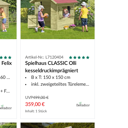
Artikel-Nr.: L7120404
Felix
Spielhaus CLASSIC Olli
t
kesseldruckimprägniert
0 cm
B x T: 150 x 150 cm
inkl. zweigeteiltes Türelement und Fensterläden
boden
UVP
499,00 €
359,00 €
Inhalt: 1 Stück