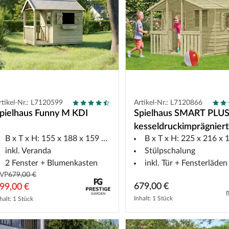
rtikel-Nr.: L7120599
Artikel-Nr.: L7120866
pielhaus Funny M KDI
Spielhaus SMART PLUS 
kesseldruckimprägnier
B x T x H: 155 x 188 x 159 cm
B x T x H: 225 x 216 x 16
inkl. Veranda
Stülpschalung
2 Fenster + Blumenkasten
inkl. Tür + Fensterläden + Fuß
VP
679,00 €
679,00 €
99,00 €
Inhalt: 1 Stück
halt: 1 Stück