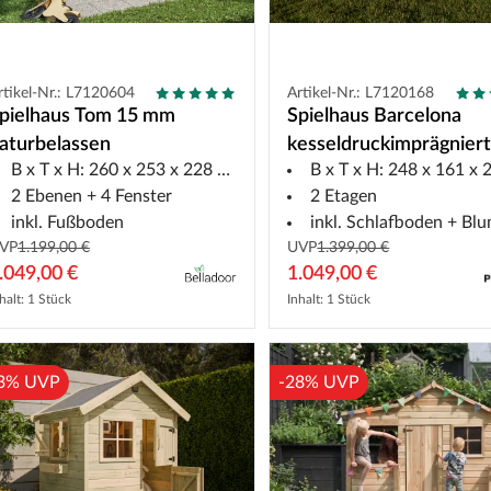
rtikel-Nr.: L7120604
Artikel-Nr.: L7120168
pielhaus Tom 15 mm
Spielhaus Barcelona
aturbelassen
kesseldruckimprägnier
B x T x H: 260 x 253 x 228 cm
B x T x H: 248 x 161 x 23
2 Ebenen + 4 Fenster
2 Etagen
inkl. Fußboden
inkl. Schlafboden + Blumenk
VP
1.199,00 €
UVP
1.399,00 €
.049,00 €
1.049,00 €
halt: 1 Stück
Inhalt: 1 Stück
3% UVP
-28% UVP