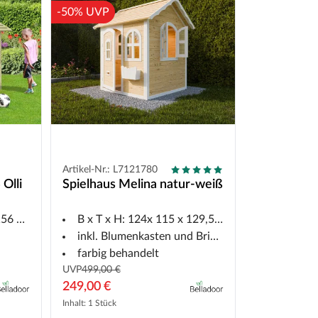
-50% UVP
Artikel-Nr.: L7121780
Olli
Spielhaus Melina natur-weiß
t
6 cm
B x T x H: 124x 115 x 129,5 cm
inkl. Blumenkasten und Briefkastenschlitz
farbig behandelt
UVP
499,00 €
249,00 €
Inhalt: 1 Stück