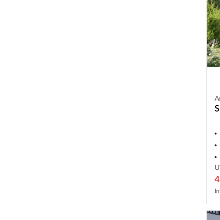
A
S
U
4
In