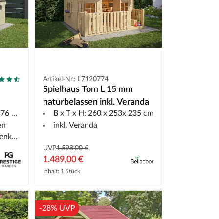
Artikel-Nr.: L7120774
Spielhaus Tom L 15 mm
naturbelassen inkl. Veranda
6 cm
B x T x H: 260 x 253x 235 cm
en
inkl. Veranda
ästen
UVP
1.598,00 €
1.489,00 €
Inhalt: 1 Stück
-28% UVP