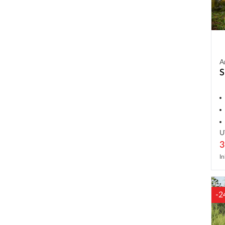
A
S
U
3
In
-2