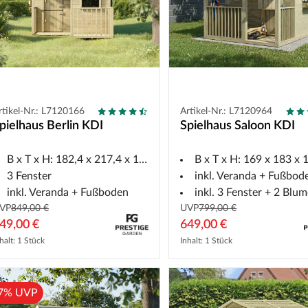
rtikel-Nr.: L7120166
Artikel-Nr.: L7120964
pielhaus Berlin KDI
Spielhaus Saloon KDI
B x T x H: 182,4 x 217,4 x 173,7 cm
B x T x H: 169 x 183 x 17
3 Fenster
inkl. Veranda + Fußbod
inkl. Veranda + Fußboden
inkl. 3 Fenster + 2 Blumenk
VP
849,00 €
UVP
799,00 €
49,00 €
649,00 €
halt: 1 Stück
Inhalt: 1 Stück
7% UVP