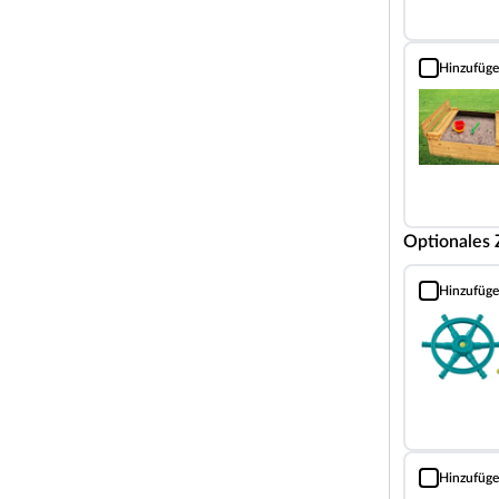
en viel Licht ins Innere dieses Kinderspielhauses und
Hinzufüg
Sandkasten T
se in den eigenen vier Wänden. Das Spielhaus wird
 Sitzbank geliefert.
ht eine schnelle Montage.
big in Weiß und Transparent lasiert geliefert (1-
vor dem Aufbau - mit einer weiteren Schicht
Optionales
hen werden. Für lange Freude an dem Spielhaus sollte
Hinzufüg
Piraten Lenkr
und platziert werden, keinesfalls direkt auf den
meiden. Lies hierzu unseren Ratgeber und nimm
g zur Hand.
ses nur bei folgenden Witterungsbegebenheiten
ber + 5 °C und relativer Luftfeuchtigkeit < 80 %.
Hinzufüg
Briefkasten g