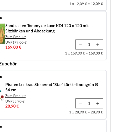
1 x 12,09 € =
12,09 €
en
ommy de Luxe KDI 120 x 120 mit Sitzbänken und Abdeckung
Sandkasten Tommy de Luxe KDI 120 x 120 mit
Sitzbänken und Abdeckung
Zum Produkt
UVP
179,00 €
169,00 €
1 x 169,00 € =
169,00 €
 Zubehör
en
ad Steuerrad "Star" türkis-limongrün Ø 54 cm
Piraten Lenkrad Steuerrad "Star" türkis-limongrün Ø
54 cm
Zum Produkt
UVP
33,90 €
28,90 €
1 x 28,90 € =
28,90 €
en
elb