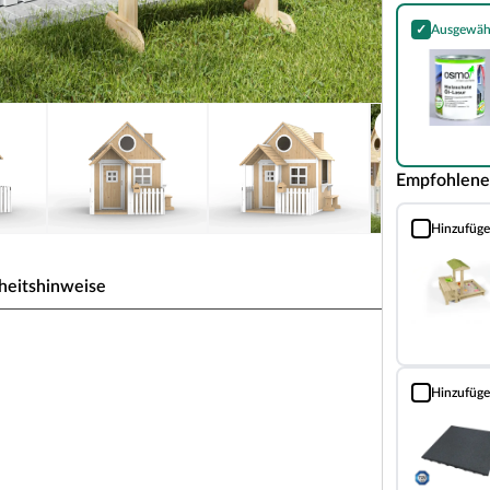
✓
Ausgewäh
Holzschutz Öl
Empfohlene
Hinzufüg
Sandkasten m
heitshinweise
Hinzufüg
rt und sorgt für großes Spielvergnügen bei den
Fallschutzma