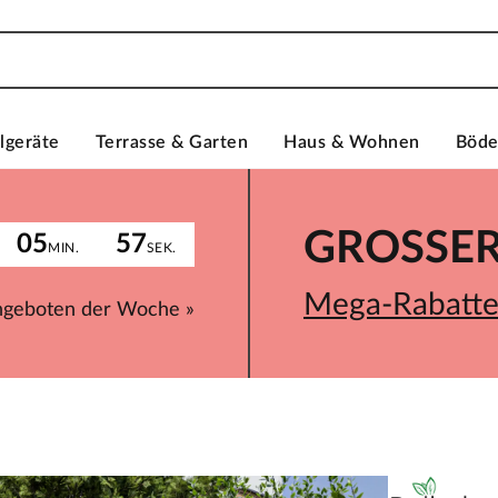
lgeräte
Terrasse & Garten
Haus & Wohnen
Böd
GROSSER 
05
57
MIN.
SEK.
Mega-Rabatte 
ngeboten der Woche »