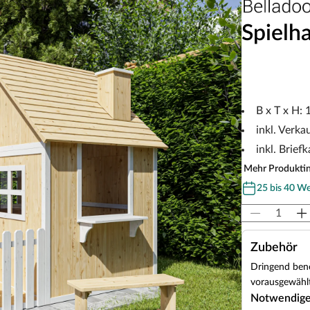
Spielh
B x T x H:
inkl. Verka
inkl. Brief
Mehr Produkti
25 bis 40 W
Zubehör
Dringend benö
vorausgewählt
Notwendig