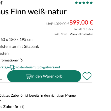
aus Finn weiß-natur
899,00 €
UVP
1.099,00 €
Inhalt: 1 Stück
inkl. MwSt.
Versandkostenfrei
 163 x 180 x 195 cm
ufsfenster mit Sitzbank
kasten
nformationen
erktage
Kostenfreier Stückgutversand
In den Warenkorb
tigtes Zubehör ist bereits in den richtigen Mengen
.
es Zubehör
(1)