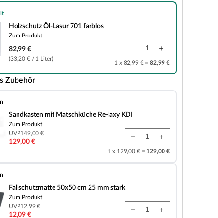
lt
-Lasur 701 farblos
Holzschutz Öl-Lasur 701 farblos
Zum Produkt
82,99 €
(33,20 € / 1 Liter)
1 x 82,99 € =
82,99 €
s Zubehör
en
it Matschküche Re-laxy KDI
Sandkasten mit Matschküche Re-laxy KDI
Zum Produkt
UVP
149,00 €
129,00 €
1 x 129,00 € =
129,00 €
en
tte 50x50 cm 25 mm stark
Fallschutzmatte 50x50 cm 25 mm stark
Zum Produkt
UVP
12,99 €
12,09 €