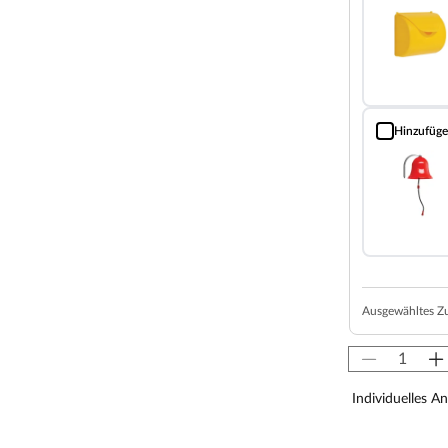
iehen.
Hinzufüg
Glocke rot
Ausgewähltes Z
Individuelles A