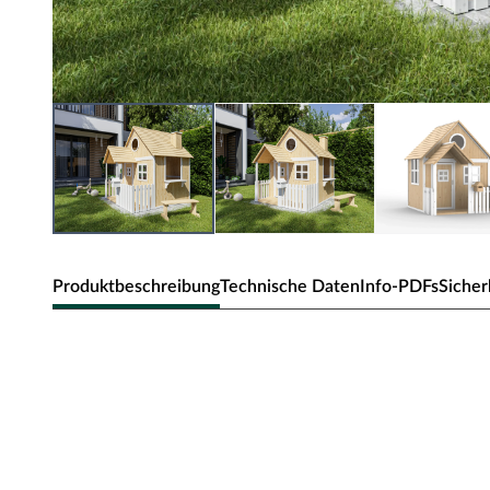
Produktbeschreibung
Technische Daten
Info-PDFs
Sicher
Kinderspielhaus "Finn"
Das Spielhaus wird mit Einzeltür und 3 Fenstern geliefe
Kindern.
Einzeltür und Fenster