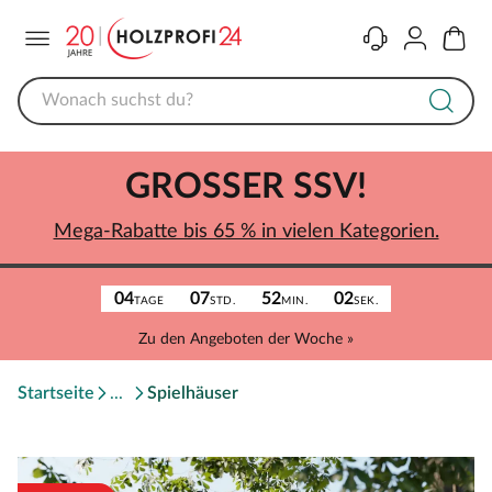
Menü
Kontakt
Konto
Warenk
GROSSER SSV!
Mega-Rabatte bis 65 % in vielen Kategorien.
04
07
52
02
TAGE
STD.
MIN.
SEK.
Zu den Angeboten der Woche »
Startseite
Spielhäuser