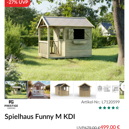
-27% UVP
Artikel-Nr.: L7120599
Spielhaus Funny M KDI
499,00 €
UVP
679,00 €