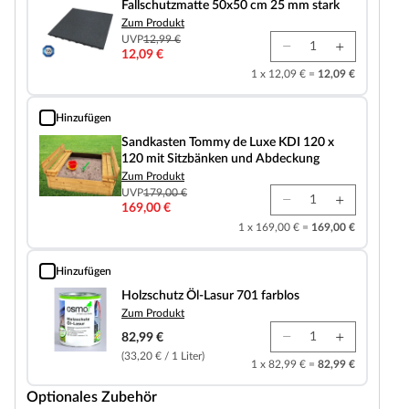
Fallschutzmatte 50x50 cm 25 mm stark
Zum Produkt
UVP
12,99 €
12,09 €
1 x 12,09 € =
12,09 €
Hinzufügen
Sandkasten Tommy de Luxe KDI 120 x 120 mit Sitzbänken und Abdeckung
Sandkasten Tommy de Luxe KDI 120 x
120 mit Sitzbänken und Abdeckung
Zum Produkt
UVP
179,00 €
169,00 €
1 x 169,00 € =
169,00 €
Hinzufügen
Holzschutz Öl-Lasur 701 farblos
Holzschutz Öl-Lasur 701 farblos
Zum Produkt
82,99 €
(33,20 € / 1 Liter)
1 x 82,99 € =
82,99 €
Optionales Zubehör