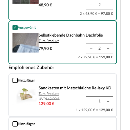
48,90 €
2 x 48,90 € =
97,80 €
✓
Ausgewählt
Selbstklebende Dachbahn Dachfolie
Selbstklebende Dachbahn Dachfolie
Zum Produkt
79,90 €
2 x 79,90 € =
159,80 €
Empfohlenes Zubehör
Hinzufügen
Sandkasten mit Matschküche Re-laxy KDI
Sandkasten mit Matschküche Re-laxy KDI
Zum Produkt
UVP
149,00 €
129,00 €
1 x 129,00 € =
129,00 €
Hinzufügen
Fallschutzmatte 50x50 cm 25 mm stark