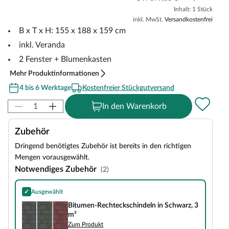
Inhalt: 1 Stück
inkl. MwSt.
Versandkostenfrei
B x T x H: 155 x 188 x 159 cm
inkl. Veranda
2 Fenster + Blumenkasten
Mehr Produktinformationen
4 bis 6 Werktage
Kostenfreier Stückgutversand
In den Warenkorb
Zubehör
Dringend benötigtes Zubehör ist bereits in den richtigen
Mengen vorausgewählt.
Notwendiges Zubehör
(2)
✓
Ausgewählt
Bitumen-Rechteckschindeln in Schwarz, 3 m²
Bitumen-Rechteckschindeln in Schwarz, 3
m²
Zum Produkt