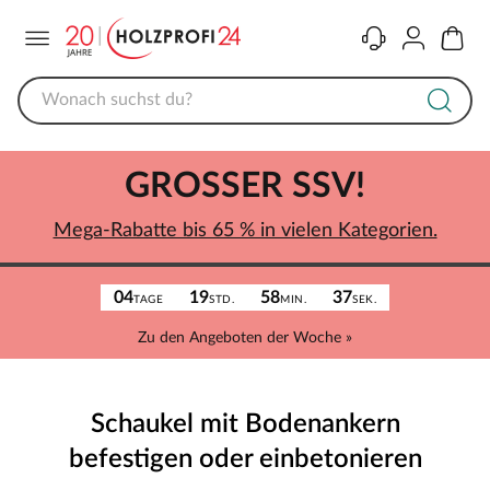
Menü
Kontakt
Konto
Warenk
GROSSER SSV!
Mega-Rabatte bis 65 % in vielen Kategorien.
04
19
58
37
TAGE
STD.
MIN.
SEK.
Zu den Angeboten der Woche »
Schaukel mit Bodenankern
befestigen oder einbetonieren