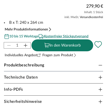
279,90 €
Inhalt: 1 Stück
inkl. MwSt.
Versandkostenfrei
B x T: 240 x 264 cm
Mehr Produktinformationen
10 bis 15 Werktage
Kostenfreier Stückgutversand
In den Warenkorb
Individuelles Angebot
Fragen zum Produkt
Produktbeschreibung
Technische Daten
AKUBI Spielturm Zubehör Doppelschaukelanbau
für "Lotti", "Danny", "Frieda" und "Luis"
Info-PDFs
naturbelassen
Passender Schaukelanbau für Ihren Spielturm
Sicherheitshinweise
Inkl. rote Schaukelsitze