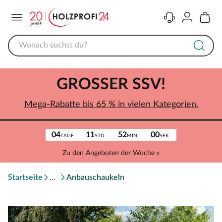
Menü
Kontakt
Konto
Warenk
GROSSER SSV!
Mega-Rabatte bis 65 % in vielen Kategorien.
04
11
52
00
TAGE
STD.
MIN.
SEK.
Zu den Angeboten der Woche »
Startseite
Anbauschaukeln