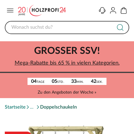
Menü
Kontakt
Konto
Warenk
GROSSER SSV!
Mega-Rabatte bis 65 % in vielen Kategorien.
04
05
33
42
TAGE
STD.
MIN.
SEK.
Zu den Angeboten der Woche »
Startseite
Doppelschaukeln