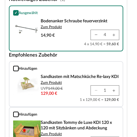
✓
Ausgewählt
Bodenanker Schraube feuerverzinkt
Bodenanker Schraube feuerverzinkt
Zum Produkt
14,90 €
4 x 14,90 € =
59,60 €
Empfohlenes Zubehör
Hinzufügen
Sandkasten mit Matschküche Re-laxy KDI
Sandkasten mit Matschküche Re-laxy KDI
Zum Produkt
UVP
149,00 €
129,00 €
1 x 129,00 € =
129,00 €
Hinzufügen
Sandkasten Tommy de Luxe KDI 120 x 120 mit Sitzbänken und Abdeckung
Sandkasten Tommy de Luxe KDI 120 x
120 mit Sitzbänken und Abdeckung
Zum Produkt