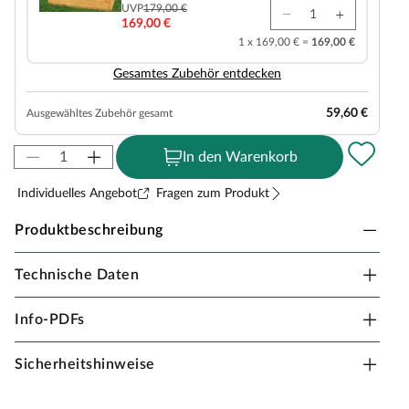
UVP
179,00 €
169,00 €
1 x 169,00 € =
169,00 €
Gesamtes Zubehör entdecken
59,60 €
Ausgewähltes Zubehör gesamt
In den Warenkorb
Individuelles Angebot
Fragen zum Produkt
Produktbeschreibung
Technische Daten
Outgarden Doppelschaukel Pretty Double KDI
inkl. Schaukelsitzen
Info-PDFs
Material: Holz, B x T x H: 240 x 180 x 200 cm
Sicherheitshinweise
Bei einer Schaukel ist Spaß vorprogrammiert – sie sollte
in keiner Kindheit fehlen. Schaukeln ist einfach