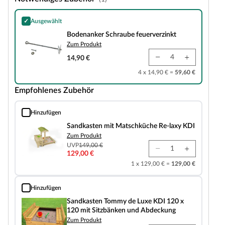
✓
Ausgewählt
Bodenanker Schraube feuerverzinkt
Bodenanker Schraube feuerverzinkt
Zum Produkt
14,90 €
4 x 14,90 € =
59,60 €
Empfohlenes Zubehör
Hinzufügen
Sandkasten mit Matschküche Re-laxy KDI
Sandkasten mit Matschküche Re-laxy KDI
Zum Produkt
UVP
149,00 €
129,00 €
1 x 129,00 € =
129,00 €
Hinzufügen
Sandkasten Tommy de Luxe KDI 120 x 120 mit Sitzbänken und Abdeckung
Sandkasten Tommy de Luxe KDI 120 x
120 mit Sitzbänken und Abdeckung
Zum Produkt