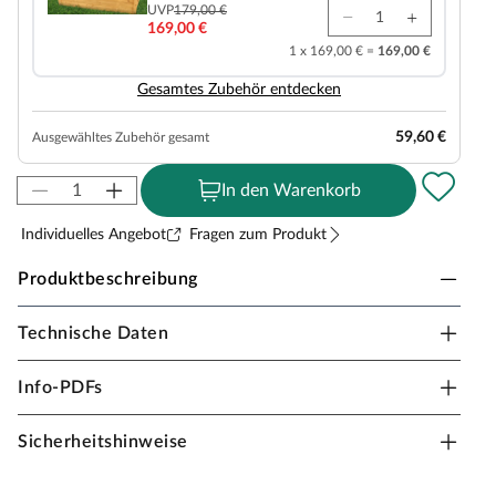
UVP
179,00 €
169,00 €
1 x 169,00 € =
169,00 €
Gesamtes Zubehör entdecken
59,60 €
Ausgewähltes Zubehör gesamt
In den Warenkorb
Individuelles Angebot
Fragen zum Produkt
Produktbeschreibung
Technische Daten
Outgarden Doppelschaukel Pretty Double KDI
inkl. Schaukelsitzen
Info-PDFs
Material: Holz, B x T x H: 240 x 180 x 200 cm
Sicherheitshinweise
Bei einer Schaukel ist Spaß vorprogrammiert – sie sollte
in keiner Kindheit fehlen. Schaukeln ist einfach