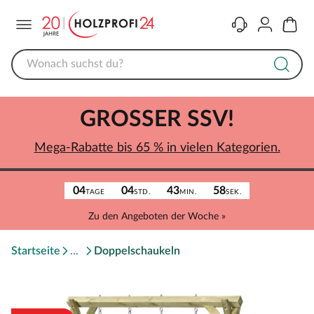
Menü
Kontakt
Konto
Warenk
GROSSER SSV!
Mega-Rabatte bis 65 % in vielen Kategorien.
04
04
43
58
TAGE
STD.
MIN.
SEK.
Zu den Angeboten der Woche »
Startseite
Doppelschaukeln