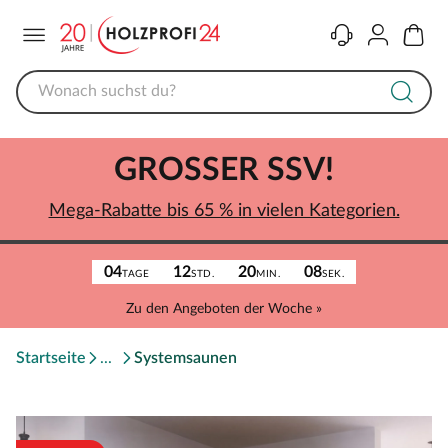
Menü
Kontakt
Konto
Warenk
GROSSER SSV!
Mega-Rabatte bis 65 % in vielen Kategorien.
04
12
20
08
TAGE
STD.
MIN.
SEK.
Zu den Angeboten der Woche »
Startseite
Systemsaunen