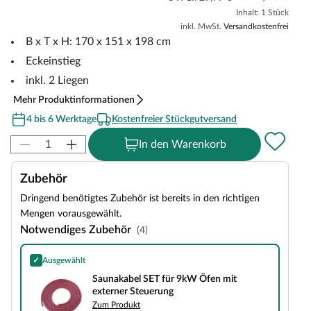
Inhalt: 1 Stück
inkl. MwSt.
Versandkostenfrei
B x T x H: 170 x 151 x 198 cm
Eckeinstieg
inkl. 2 Liegen
Mehr Produktinformationen
4 bis 6 Werktage
Kostenfreier Stückgutversand
In den Warenkorb
Zubehör
Dringend benötigtes Zubehör ist bereits in den richtigen
Mengen vorausgewählt.
Notwendiges Zubehör
(4)
✓
Ausgewählt
Saunakabel SET für 9kW Öfen mit externer Steuerung
Saunakabel SET für 9kW Öfen mit
externer Steuerung
Zum Produkt