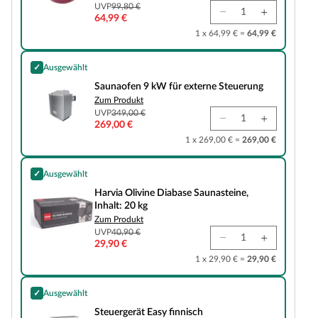
UVP
99,80 €
64,99 €
1 x 64,99 € =
64,99 €
✓
Ausgewählt
Saunaofen 9 kW für externe Steuerung
Saunaofen 9 kW für externe Steuerung
Zum Produkt
UVP
349,00 €
269,00 €
1 x 269,00 € =
269,00 €
✓
Ausgewählt
Harvia Olivine Diabase Saunasteine, Inhalt: 20 kg
Harvia Olivine Diabase Saunasteine,
Inhalt: 20 kg
Zum Produkt
UVP
40,90 €
29,90 €
1 x 29,90 € =
29,90 €
✓
Ausgewählt
Steuergerät Easy finnisch
Steuergerät Easy finnisch