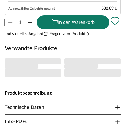
582,89 €
Ausgewähltes Zubehör gesamt
In den Warenkorb
Individuelles Angebot
Fragen zum Produkt
Verwandte Produkte
Produktbeschreibung
Technische Daten
KARIBU ElementSauna Celine 0 68 mm
Wellness-Feeling auch auf kleinstem Raum - mit dieser
Info-PDFs
Systemsauna von Karibu