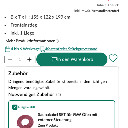
Inhalt: 1 Stück
inkl. MwSt.
Versandkostenfrei
B x T x H: 155 x 122 x 199 cm
Fronteinstieg
inkl. 1 Liege
Mehr Produktinformationen
4 bis 6 Werktage
Kostenfreier Stückgutversand
In den Warenkorb
Zubehör
Dringend benötigtes Zubehör ist bereits in den richtigen
Mengen vorausgewählt.
Notwendiges Zubehör
(4)
✓
Ausgewählt
Saunakabel SET für 9kW Öfen mit externer Steuerung
Saunakabel SET für 9kW Öfen mit
externer Steuerung
Zum Produkt