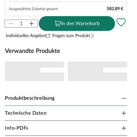
582,89 €
Ausgewähltes Zubehör gesamt
In den Warenkorb
Individuelles Angebot
Fragen zum Produkt
Verwandte Produkte
Produktbeschreibung
Technische Daten
Karibu Elementsauna Paradiso 1 geeignet für 2-3
Personen
Info-PDFs
Bei der Montage einer Sauna muss ein Mindestabstand