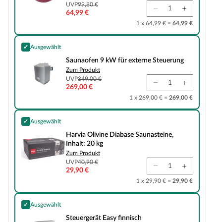
UVP
99,80 €
64,99 €
1 x 64,99 € =
64,99 €
✓
Ausgewählt
Saunaofen 9 kW für externe Steuerung
Saunaofen 9 kW für externe Steuerung
Zum Produkt
UVP
349,00 €
269,00 €
1 x 269,00 € =
269,00 €
✓
Ausgewählt
Harvia Olivine Diabase Saunasteine, Inhalt: 20 kg
Harvia Olivine Diabase Saunasteine,
Inhalt: 20 kg
Zum Produkt
UVP
40,90 €
29,90 €
1 x 29,90 € =
29,90 €
✓
Ausgewählt
Steuergerät Easy finnisch
Steuergerät Easy finnisch