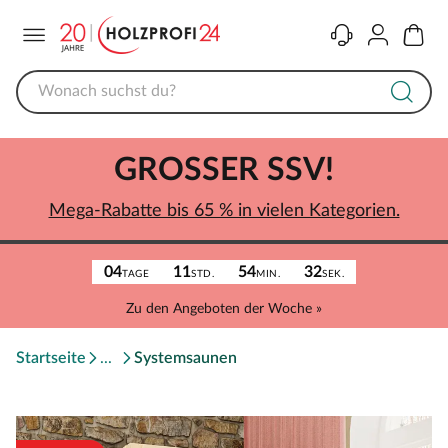
Menü
Kontakt
Konto
Warenk
GROSSER SSV!
Mega-Rabatte bis 65 % in vielen Kategorien.
04
11
54
32
TAGE
STD.
MIN.
SEK.
Zu den Angeboten der Woche »
Startseite
Systemsaunen