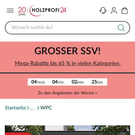
Menü
Kontakt
Konto
Warenk
GROSSER SSV!
Mega-Rabatte bis 65 % in vielen Kategorien.
04
04
02
25
TAGE
STD.
MIN.
SEK.
Zu den Angeboten der Woche »
Startseite
WPC