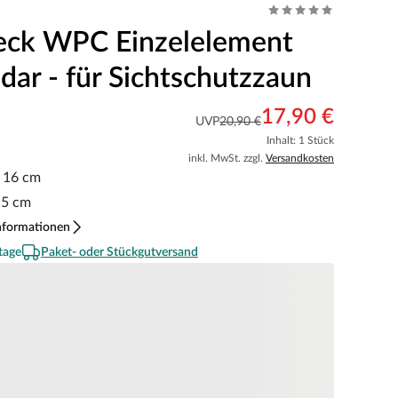
eck WPC Einzelelement
dar - für Sichtschutzzaun
17,90 €
UVP
20,90 €
Inhalt: 1 Stück
inkl. MwSt. zzgl.
Versandkosten
x 16 cm
15 cm
nformationen
tage
Paket- oder Stückgutversand