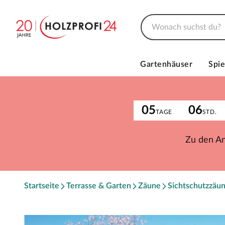
Gartenhäuser
Spie
05
06
TAGE
STD.
Zu den A
Startseite
Terrasse & Garten
Zäune
Sichtschutzzäu