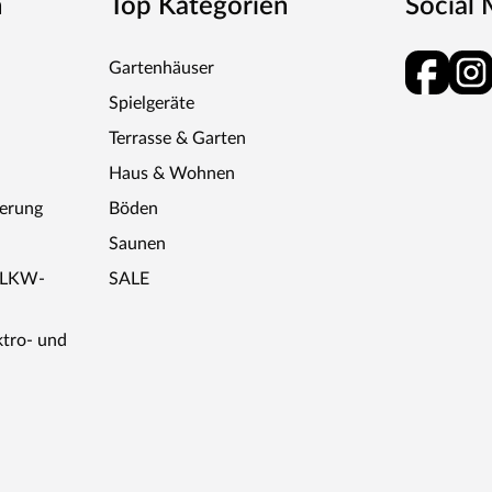
n
Top Kategorien
Social
Gartenhäuser
Spielgeräte
Terrasse & Garten
Haus & Wohnen
ferung
Böden
Saunen
r LKW-
SALE
ktro- und