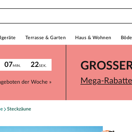
lgeräte
Terrasse & Garten
Haus & Wohnen
Böd
GROSSER 
07
22
MIN.
SEK.
Mega-Rabatte 
ngeboten der Woche »
ne
Steckzäune