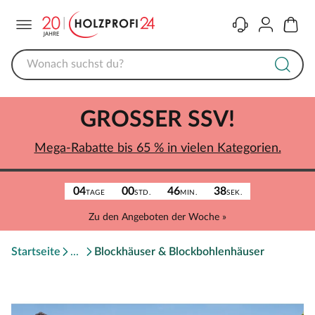
Menü
Kontakt
Konto
Warenk
GROSSER SSV!
Mega-Rabatte bis 65 % in vielen Kategorien.
04
00
46
38
TAGE
STD.
MIN.
SEK.
Zu den Angeboten der Woche »
Startseite
Blockhäuser & Blockbohlenhäuser