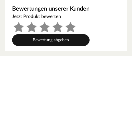
Als der Klassiker unter den Gartenhäusern verfügt ein
Bewertungen unserer Kunden
Blockbohlenhaus über eine sehr robuste Bauweise,
Jetzt Produkt bewerten
gepaart mit einer besonderen, natürlichen Ästhetik.
Dabei orientiert sich die Bohlenbauweise an der
traditionellen Blockhütte. Die Wände setzen sich aus
vorgefertigten Holzbohlen zusammen, die dank einer
Bewertung abgeben
Nut- und Feder-Verbindung ohne größere
Anstrengungen aufeinander gesteckt werden können.
Damit ist ein einfacher und schneller Auf- und Abbau
garantiert. An der Kopfseite des Gartenhauses sorgt die
charakteristische Verkämmung (spezielle Einkerbungen
im Holz) nicht nur für eine schöne Optik, sondern hält
das ganze Konstrukt auch zusammen und macht es
absolut wind- und wetterfest.
Wandstärke
Mit einer Wandstärke von 28 mm ist das robuste
Gartenhaus der perfekte Aufenthaltsort im Sommer.
Aufgrund wärmedämmender Eigenschaften des