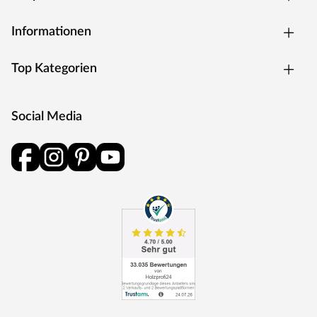
Dachkonstruktion
Informationen
Bewährt, praktisch und preiswert – das Satteldach ist der
Klassiker unter den Dachformen. Mit seinen zwei sanft
Top Kategorien
abfallenden Schrägen lässt dieses Dach das Regenwasser
leicht abfließen und bietet somit weniger Angriffsfläche für
Regen und Schnee. Dadurch muss das Satteldach auch
Social Media
weniger häufig gewartet werden, wie beispielsweise das
Flach- oder das Pultdach. Außerdem schützen die weiten
Dachüberstände die Konstruktion auch die Wände vor
Witterungseinflüssen.
Die Dachkonstruktion: 19 mm starkes Massivholzdach
aus gehobelten Nut- und Federbrettern.
Die Schneelast bei diesem Gartenhaus ist relativ gering, d.
h. das Gewicht, das auf das Dach des Gartenhauses
einwirkt, sollte nicht zu hoch sein und 75 kg/m² nicht
überschreiten. Daher ist das Gartenhaus auch nur für
Regionen der Schneelastzonen 1 und 1a mit wenig
Schneefall geeignet (u. a. Mittelrheintal, Niederrheinische
Tiefebene). Bei Bedarf kann aber eine sogenannte