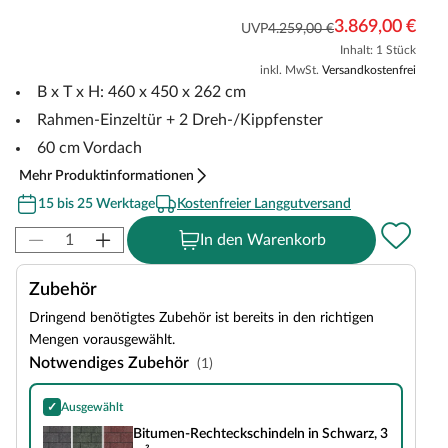
3.869,00 €
UVP
4.259,00 €
Inhalt: 1 Stück
inkl. MwSt.
Versandkostenfrei
B x T x H: 460 x 450 x 262 cm
Rahmen-Einzeltür + 2 Dreh-/Kippfenster
60 cm Vordach
Mehr Produktinformationen
15 bis 25 Werktage
Kostenfreier Langgutversand
In den Warenkorb
Zubehör
Dringend benötigtes Zubehör ist bereits in den richtigen
Mengen vorausgewählt.
Notwendiges Zubehör
(1)
✓
Ausgewählt
Bitumen-Rechteckschindeln in Schwarz, 3 m²
Bitumen-Rechteckschindeln in Schwarz, 3