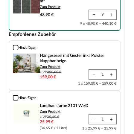
m²
Zum Produkt
48,90 €
9 x 48,90 € =
440,10 €
Empfohlenes Zubehör
Hinzufügen
Hängesessel mit Gestell inkl. Polster klappbar beige
Hängesessel mit Gestell inkl. Polster
klappbar beige
Zum Produkt
UVP
399,00 €
159,00 €
1 x 159,00 € =
159,00 €
Hinzufügen
Landhausfarbe 2101 Weiß
Landhausfarbe 2101 Weiß
Zum Produkt
UVP
35,49 €
25,99 €
(34,65 € / 1 Liter)
1 x 25,99 € =
25,99 €