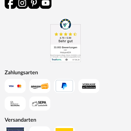
weniger häufig gewartet werden, wie beispielsweise das
Flach- oder das Pultdach. Außerdem schützen die weiten
Dachüberstände die Konstruktion auch die Wände vor
Witterungseinflüssen.
Die Schneelast bei diesem Gartenhaus ist relativ gering, d.
h. das Gewicht, das auf das Dach des Gartenhauses
einwirkt, sollte nicht zu hoch sein und 75 kg/m² nicht
überschreiten. Daher ist das Gartenhaus auch nur für
Regionen der Schneelastzonen 1 und 1a mit wenig
Schneefall geeignet (u. a. Mittelrheintal, Niederrheinische
Tiefebene). Bei Bedarf kann aber eine sogenannte
Schneelasterhöhung – erhältlich in Deinem Baumarkt –
Zahlungsarten
für eine höhere Sicherheit bei Deinem Gartenhaus sorgen.
So können beispielsweise dickere Pfosten die Last, die das
Gartenhaus tragen kann, erhöhen. Beachte: Die
Schneelast hängt sehr von der lokalen Klimazone und der
topografischen Höhe des Standortes ab. Genaue
Information zur Schneelast in Deiner Region kann Dir das
zuständige Bauamt geben.
Versandarten
Ausstattung