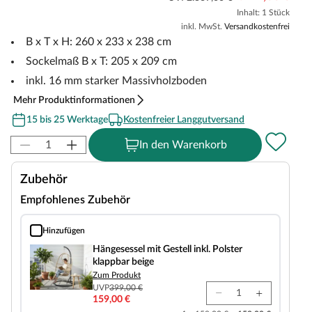
Inhalt: 1 Stück
inkl. MwSt.
Versandkostenfrei
B x T x H: 260 x 233 x 238 cm
Sockelmaß B x T: 205 x 209 cm
inkl. 16 mm starker Massivholzboden
Mehr Produktinformationen
15 bis 25 Werktage
Kostenfreier Langgutversand
In den Warenkorb
Zubehör
Empfohlenes Zubehör
Hinzufügen
Hängesessel mit Gestell inkl. Polster klappbar beige
Hängesessel mit Gestell inkl. Polster
klappbar beige
Zum Produkt
UVP
399,00 €
159,00 €