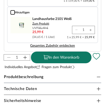
1 x 159,00 € =
159,00 €
Hinzufügen
Landhausfarbe 2101 Weiß
Landhausfarbe 2101 Weiß
Zum Produkt
UVP
35,49 €
25,99 €
(34,65 € / 1 Liter)
1 x 25,99 € =
25,99 €
Gesamtes Zubehör entdecken
In den Warenkorb
Individuelles Angebot
Fragen zum Produkt
Produktbeschreibung
Technische Daten
WEKA Gartenhaus 224 A Steck-/Schraubsystem
Satteldach
Sicherheitshinweise
Setze ein farbiges Highlight in Deinem Garten. Dieses