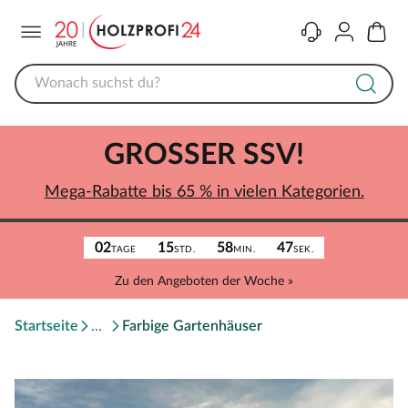
Menü
Kontakt
Konto
Warenk
GROSSER SSV!
Mega-Rabatte bis 65 % in vielen Kategorien.
02
15
58
47
TAGE
STD.
MIN.
SEK.
Zu den Angeboten der Woche »
Startseite
Farbige Gartenhäuser