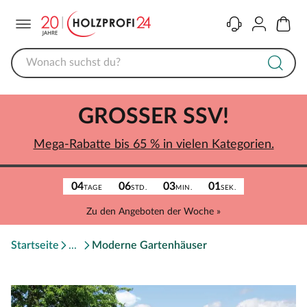
Menü
Kontakt
Konto
Warenk
GROSSER SSV!
Mega-Rabatte bis 65 % in vielen Kategorien.
04
06
03
01
TAGE
STD.
MIN.
SEK.
Zu den Angeboten der Woche »
Startseite
Moderne Gartenhäuser