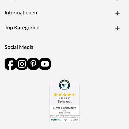
Witterungseinflüssen.
Informationen
Die Dachkonstruktion: 19 mm starke Dachschalung.
Die Schneelast bei diesem Gartenhaus ist relativ gering, d.
h. das Gewicht, das auf das Dach des Gartenhauses
Top Kategorien
einwirkt, sollte nicht zu hoch sein und 75 kg/m² nicht
überschreiten. Daher ist das Gartenhaus auch nur für
Regionen der Schneelastzonen 1 und 1a mit wenig
Social Media
Schneefall geeignet (u. a. Mittelrheintal, Niederrheinische
Tiefebene). Bei Bedarf kann aber eine sogenannte
Schneelasterhöhung – erhältlich in Deinem Baumarkt –
für eine höhere Sicherheit bei Deinem Gartenhaus sorgen.
So können beispielsweise dickere Pfosten die Last, die das
Gartenhaus tragen kann, erhöhen. Beachte: Die
Schneelast hängt sehr von der lokalen Klimazone und der
topografischen Höhe des Standortes ab. Genaue
Information zur Schneelast in Deiner Region kann Dir das
zuständige Bauamt geben.
Ausstattung
Folgende Fenster werden mitgeliefert: 2 feststehende