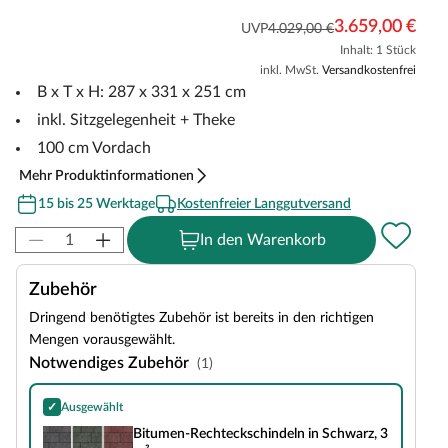
3.659,00 €
UVP
4.029,00 €
Inhalt: 1 Stück
inkl. MwSt.
Versandkostenfrei
B x T x H: 287 x 331 x 251 cm
inkl. Sitzgelegenheit + Theke
100 cm Vordach
Mehr Produktinformationen
15 bis 25 Werktage
Kostenfreier Langgutversand
In den Warenkorb
Zubehör
Dringend benötigtes Zubehör ist bereits in den richtigen
Mengen vorausgewählt.
Notwendiges Zubehör
(1)
✓
Ausgewählt
Bitumen-Rechteckschindeln in Schwarz, 3 m²
Bitumen-Rechteckschindeln in Schwarz, 3