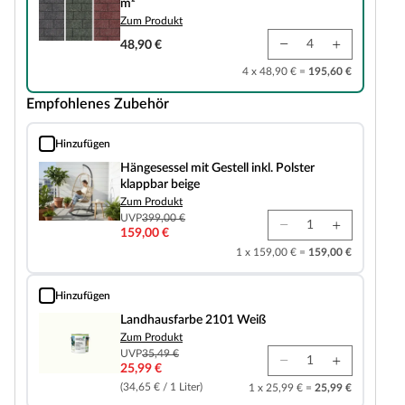
m²
Zum Produkt
48,90 €
4 x 48,90 € =
195,60 €
Empfohlenes Zubehör
Hinzufügen
Hängesessel mit Gestell inkl. Polster klappbar beige
Hängesessel mit Gestell inkl. Polster
klappbar beige
Zum Produkt
UVP
399,00 €
159,00 €
1 x 159,00 € =
159,00 €
Hinzufügen
Landhausfarbe 2101 Weiß
Landhausfarbe 2101 Weiß
Zum Produkt
UVP
35,49 €
25,99 €
(34,65 € / 1 Liter)
1 x 25,99 € =
25,99 €