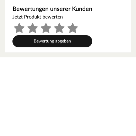
aus bereits vorgefertigten Wandelementen, die sich aus
Bewertungen unserer Kunden
einem Holzrahmen und bereits miteinander befestigten
Jetzt Produkt bewerten
Profilhölzern zusammensetzen. Diese Wandelemente
werden einfach miteinander verschraubt, das
vorgefertigte Dachelement aufgesetzt und schon kann
man sich an diesem praktischen Gartenhaus erfreuen!
Bewertung abgeben
Eine individuelle Gestaltung bieten zudem Türen und
Fenster, die durch das Austauschen einzelner
Wandelemente eingebaut werden können.
Fenster- und Türposition ist nicht variabel montierbar.
Wandstärke
Mit seiner Wandstärke von 16 mm ist das Gartenhaus
ideal als Stellplatz für Fahrräder, Gartengeräte und -
utensilien geeignet. Leicht zu montieren reicht die
einfache Ausführung als Unterstand oder Abstellraum
vollkommen aus.
Materialeigenschaften