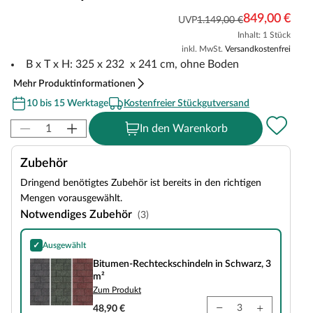
849,00 €
UVP
1.149,00 €
Inhalt: 1 Stück
inkl. MwSt.
Versandkostenfrei
B x T x H: 325 x 232 x 241 cm, ohne Boden
Mehr Produktinformationen
10 bis 15 Werktage
Kostenfreier Stückgutversand
In den Warenkorb
Zubehör
Dringend benötigtes Zubehör ist bereits in den richtigen
Mengen vorausgewählt.
Notwendiges Zubehör
(3)
✓
Ausgewählt
Bitumen-Rechteckschindeln in Schwarz, 3 m²
Bitumen-Rechteckschindeln in Schwarz, 3
m²
Zum Produkt
48,90 €