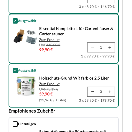
3 x 48,90 € =
146,70 €
✓
Ausgewählt
Essential Komplettset für Gartenhäuser & Gartensaunen
Essential Komplettset für Gartenhäuser &
Gartensaunen
Zum Produkt
UVP
119,00 €
99,90 €
1 x 99,90 € =
99,90 €
✓
Ausgewählt
Holzschutz-Grund WR farblos 2,5 Liter
Holzschutz-Grund WR farblos 2,5 Liter
Zum Produkt
UVP
73,19 €
59,90 €
(23,96 € / 1 Liter)
3 x 59,90 € =
179,70 €
Empfohlenes Zubehör
Hinzufügen
Schmutzfangmatte Bürstenmatte mit Gummiboden
Schmutzfangmatte Bürstenmatte mit