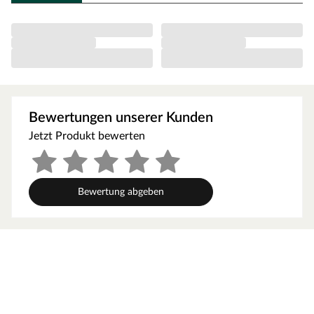
optimale Raumnutzung wird dank einer Firsthöhe von
230 cm gewährt.
Orientiere dich für die Erstellung des Fundaments am
Grundriss bzw. an der mitgelieferten Montageanleitung!
Produktblätter, Montageanleitungen und weitere
wichtige Hinweise findest du unter der Produkttabelle.
Elementbauweise
Bewertungen unserer Kunden
Dank der Elementbauweise ist dein Gartenhaus
Jetzt Produkt bewerten
besonders schnell und einfach montiert. Bei dieser
Bauweise bestehen die Wände nicht aus einzelnen
Bohlen, sondern aus bereits vorgefertigten
Bewertung abgeben
Wandelementen, die sich aus einem Holzrahmen und
bereits miteinander befestigten Profilhölzern
zusammensetzen. Diese Wandelemente werden einfach
miteinander verschraubt, das vorgefertigte Dachelement
aufgesetzt und schon kann man sich an diesem
praktischen Gartenhaus erfreuen! Eine individuelle
Gestaltung bieten zudem Türen und Fenster, die durch