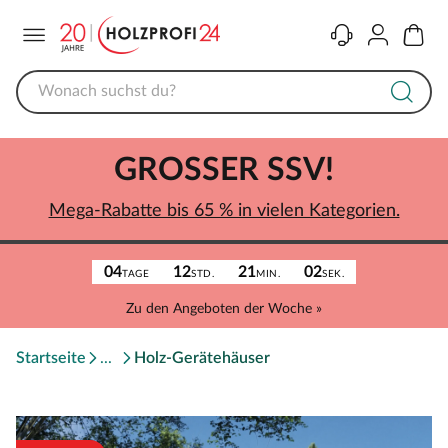
Menü
Kontakt
Konto
Warenk
GROSSER SSV!
Mega-Rabatte bis 65 % in vielen Kategorien.
04
12
21
02
TAGE
STD.
MIN.
SEK.
Zu den Angeboten der Woche »
Startseite
Holz-Gerätehäuser