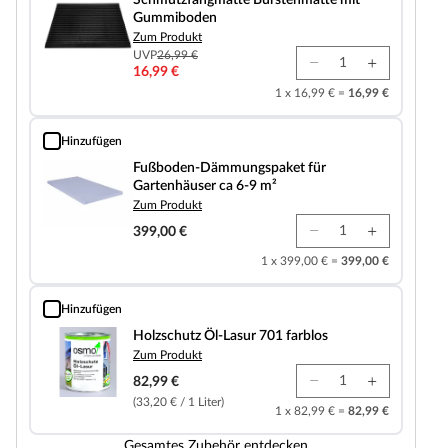
Gummiboden
Zum Produkt
UVP
26,99 €
16,99 €
1 x 16,99 € =
16,99 €
Hinzufügen
Fußboden-Dämmungspaket für Gartenhäuser ca 6-9 m²
Fußboden-Dämmungspaket für
Gartenhäuser ca 6-9 m²
Zum Produkt
399,00 €
1 x 399,00 € =
399,00 €
Hinzufügen
Holzschutz Öl-Lasur 701 farblos
Holzschutz Öl-Lasur 701 farblos
Zum Produkt
82,99 €
(33,20 € / 1 Liter)
1 x 82,99 € =
82,99 €
Gesamtes Zubehör entdecken