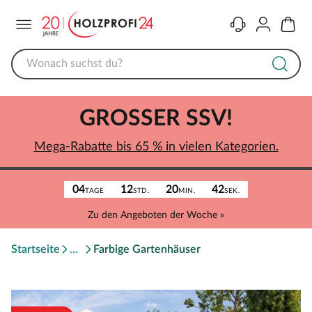
Menü
Kontakt
Konto
Warenk
GROSSER SSV!
Mega-Rabatte bis 65 % in vielen Kategorien.
04
12
20
42
TAGE
STD.
MIN.
SEK.
Zu den Angeboten der Woche »
Startseite
Farbige Gartenhäuser