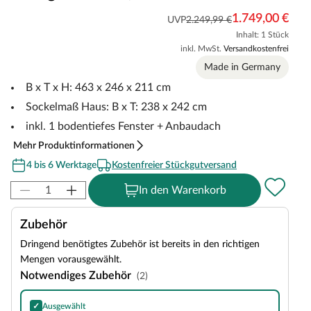
1.749,00 €
UVP
2.249,99 €
Inhalt: 1 Stück
inkl. MwSt.
Versandkostenfrei
Made in Germany
B x T x H: 463 x 246 x 211 cm
Sockelmaß Haus: B x T: 238 x 242 cm
inkl. 1 bodentiefes Fenster + Anbaudach
Mehr Produktinformationen
4 bis 6 Werktage
Kostenfreier Stückgutversand
In den Warenkorb
Zubehör
Dringend benötigtes Zubehör ist bereits in den richtigen
Mengen vorausgewählt.
Notwendiges Zubehör
(2)
✓
Ausgewählt