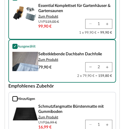
Essential Komplettset für Gartenhäuser & Gartensaunen
Essential Komplettset für Gartenhäuser &
Gartensaunen
Zum Produkt
UVP
119,00 €
99,90 €
1 x 99,90 € =
99,90 €
✓
Ausgewählt
Selbstklebende Dachbahn Dachfolie
Selbstklebende Dachbahn Dachfolie
Zum Produkt
79,90 €
2 x 79,90 € =
159,80 €
Empfohlenes Zubehör
Hinzufügen
Schmutzfangmatte Bürstenmatte mit Gummiboden
Schmutzfangmatte Bürstenmatte mit
Gummiboden
Zum Produkt
UVP
26,99 €
16,99 €