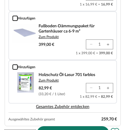
1 x 16,99 € =
16,99 €
Hinzufügen
Fußboden-Dämmungspaket für Gartenhäuser ca 6-9 m²
Fußboden-Dämmungspaket für
Gartenhäuser ca 6-9 m²
Zum Produkt
399,00 €
1 x 399,00 € =
399,00 €
Hinzufügen
Holzschutz Öl-Lasur 701 farblos
Holzschutz Öl-Lasur 701 farblos
Zum Produkt
82,99 €
(33,20 € / 1 Liter)
1 x 82,99 € =
82,99 €
Gesamtes Zubehör entdecken
259,70 €
Ausgewähltes Zubehör gesamt