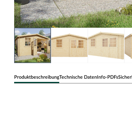
Produktbeschreibung
Technische Daten
Info-PDFs
Sicher
WOODTEX Gartenhaus Woodtex CA2
Satteldach
Dieses klassische Gartenhaus überzeugt mit seiner Prakti
unaufdringlichen Designs fügt es sich in jede Umgebung 
Heimeligkeit aus. Ob als Unterstellplatz für Gartengeräte