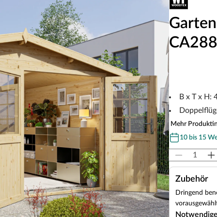
Garten
CA288
B x T x H:
Doppelflüge
Mehr Produkti
10 bis 15 W
Zubehör
Dringend benö
vorausgewählt
Notwendig