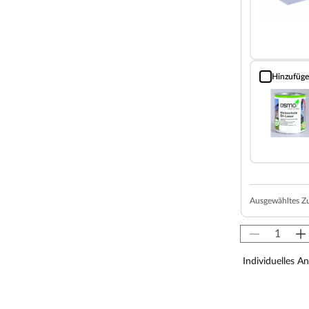
n kälteren Abendstunden 3-5 Grad wärmer als
iges Plätzchen. Dank der soliden Wandstärke
nd stabil.
Hinzufüg
Holzschutz Öl
ch sein ausgesuchtes, erstklassiges Fichtenholz
die notwendige Stabilität sorgt. Außerdem
en Verarbeitung und hoher Elastizität.
eitloses Aussehen. Außerdem ermöglicht Dir das
ach Deinen eigenen Wünschen zu gestalten.
Ausgewähltes Z
Klassiker unter den Dachformen. Mit seinen zwei sanft
ht abfließen und bietet somit weniger Angriffsfläche
eniger häufig gewartet werden, wie beispielsweise das
achüberstände die Konstruktion auch die Wände vor
Individuelles A