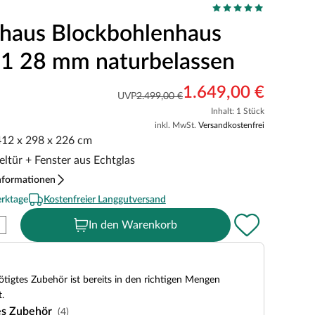
haus Blockbohlenhaus
1 28 mm naturbelassen
1.649,00 €
UVP
2.499,00 €
Inhalt: 1 Stück
inkl. MwSt.
Versandkostenfrei
 412 x 298 x 226 cm
ltür + Fenster aus Echtglas
nformationen
erktage
Kostenfreier Langgutversand
In den Warenkorb
tigtes Zubehör ist bereits in den richtigen Mengen
.
es Zubehör
(4)