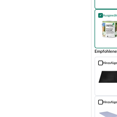
n Bedürfnisse.
inem Sockelmaß von 377,2 x 277,2 cm (B x T).
✓
Ausgewäh
Holzschutz-Gr
on 225,5 cm gewährt.
m Grundriss bzw. an der mitgelieferten
nd weitere wichtige Hinweise findest Du unter
Empfohlene
lockbohlenhaus über eine sehr robuste Bauweise,
i orientiert sich die Bohlenbauweise an der
Hinzufüg
Schmutzfang
rgefertigten Holzbohlen zusammen, die dank einer
aufeinander gesteckt werden können. Damit ist
n der Kopfseite des Gartenhauses sorgt die
 Holz) nicht nur für eine schöne Optik, sondern
solut wind- und wetterfest.
Hinzufüg
Fußboden-Däm
aus der perfekte Aufenthaltsort im Sommer.
en Holzes ist es im Inneren des Gartenhauses