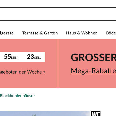
lgeräte
Terrasse & Garten
Haus & Wohnen
Böd
GROSSER 
55
23
MIN.
SEK.
Mega-Rabatte 
ngeboten der Woche »
 Blockbohlenhäuser