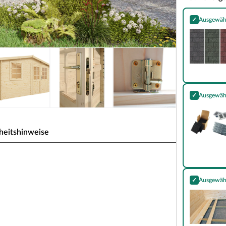
✓
Ausgewäh
Bitumen-Rech
✓
Ausgewäh
Essential Kom
heitshinweise
881 Blockbohlenbauweise
✓
Ausgewäh
Fußbodenpaket
kabilität. Dank seines traditionsbewussten,
perfekt ein und strahlt dabei Gemütlichkeit und
, Grill, Fahrrad oder als Hobbyraum - das