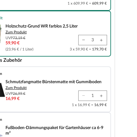
1 x 609,99 € =
609,99 €
lt
und WR farblos 2,5 Liter
Holzschutz-Grund WR farblos 2,5 Liter
Zum Produkt
UVP
73,19 €
59,90 €
(23,96 € / 1 Liter)
3 x 59,90 € =
179,70 €
s Zubehör
en
matte Bürstenmatte mit Gummiboden
Schmutzfangmatte Bürstenmatte mit Gummiboden
Zum Produkt
UVP
26,99 €
16,99 €
1 x 16,99 € =
16,99 €
en
mungspaket für Gartenhäuser ca 6-9 m²
Fußboden-Dämmungspaket für Gartenhäuser ca 6-9
m²