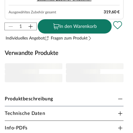
319,60 €
Ausgewähltes Zubehör gesamt
In den Warenkorb
Individuelles Angebot
Fragen zum Produkt
Verwandte Produkte
Produktbeschreibung
Technische Daten
Lasita Gartenhaus Dorset Blockbohlenbauweise
Pultdach
Info-PDFs
Dieses klassische Gartenhaus überzeugt mit seiner