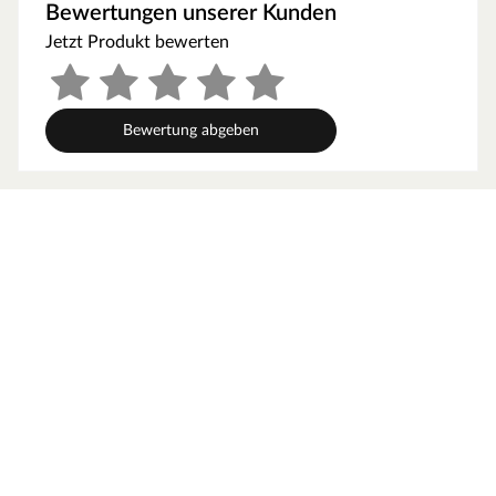
Bewertungen unserer Kunden
Blockbohlenhaus über eine sehr robuste Bauweise,
Jetzt Produkt bewerten
gepaart mit einer besonderen, natürlichen Ästhetik.
Dabei orientiert sich die Bohlenbauweise an der
traditionellen Blockhütte. Die Wände setzen sich aus
vorgefertigten Holzbohlen zusammen, die dank einer
Bewertung abgeben
Nut- und Feder-Verbindung ohne größere
Anstrengungen aufeinander gesteckt werden können.
Damit ist ein einfacher und schneller Auf- und Abbau
garantiert. An der Kopfseite des Gartenhauses sorgt die
charakteristische Verkämmung (spezielle Einkerbungen
im Holz) nicht nur für eine schöne Optik, sondern hält
das ganze Konstrukt auch zusammen und macht es
absolut wind- und wetterfest.
Wandstärke
Mit einer Wandstärke von 34 mm ist das robuste
Gartenhaus der perfekte Aufenthaltsort im Sommer.
Aufgrund wärmedämmender Eigenschaften des
hochwertigen Holzes ist es im Inneren des Gartenhauses