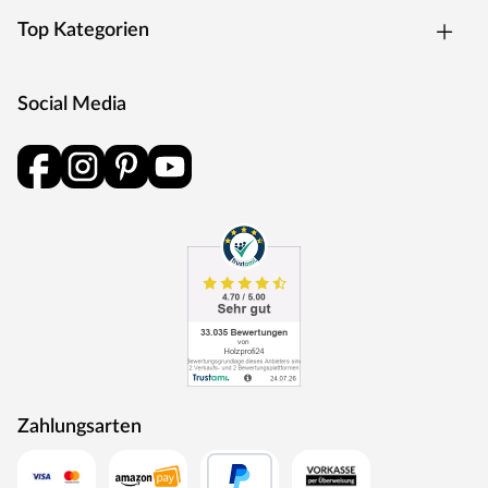
gegen Witterungseinflüsse und Schädlinge geschützt.
Top Kategorien
Dachkonstruktion
Social Media
Ein modernes Pultdach aus Massivholz mit Nut- und
Federverbindung verleiht Deinem Gartenhaus eine
stilvolle, elegante Optik. Durch nur eine geneigte
Dachfläche ist die Nutzungsfläche im Inneren des
Gartenhauses deutlich weniger eingeschränkt und der
Verlust an Nutzraum gering. Zudem lässt die Neigungsseite
des Pultdaches das Regenwasser gut abfließen und es ist
die Montage von nur einer Regenrinne nötig.
Die Dachkonstruktion: 18 mm starkes Massivholzdach.
Der Dachbelag wird nicht mitgeliefert. Für dieses
Gartenhaus empfehlen wir Dachschindeln: Schindeln
nicht empfehlenswert
Das Gartenhaus verfügt über eine ausgezeichnete Statik
Zahlungsarten
und ist daher besonders robust. Das hat auch
Auswirkungen auf die Schneelast, denn sie ist mit 275
kg/m² bei diesem Gartenhaus besonders hoch. Dank