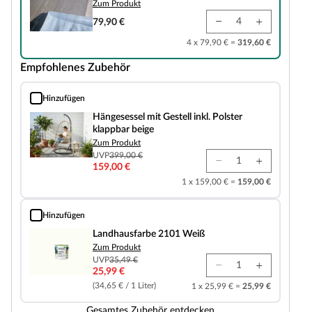
Zum Produkt
79,90 €
4 x 79,90 € =
319,60 €
Empfohlenes Zubehör
Hinzufügen
Hängesessel mit Gestell inkl. Polster klappbar beige
Hängesessel mit Gestell inkl. Polster
klappbar beige
Zum Produkt
UVP
399,00 €
159,00 €
1 x 159,00 € =
159,00 €
Hinzufügen
Landhausfarbe 2101 Weiß
Landhausfarbe 2101 Weiß
Zum Produkt
UVP
35,49 €
25,99 €
(34,65 € / 1 Liter)
1 x 25,99 € =
25,99 €
Gesamtes Zubehör entdecken