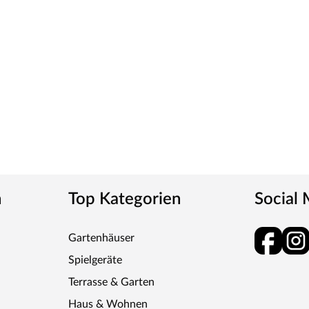
r alle Untergründe geeignet.
ÄUSER
chwertigste Holz Gartenhäuser und Überdachungen
le Hölzer und passgenaue Fertigung tragen dazu
 Witterungseinflüssen trotzt. Lasita – High
n
Top Kategorien
Social
Gartenhäuser
Spielgeräte
Terrasse & Garten
Haus & Wohnen