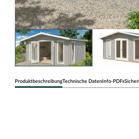
Produktbeschreibung
Technische Daten
Info-PDFs
Sicher
Lasita Gartenhaus Elgin Blockbohlen
Dieses klassische Gartenhaus überzeugt mit seiner Prakti
unaufdringlichen Designs fügt es sich in jede Umgebung 
Heimeligkeit aus. Ob als Unterstellplatz für Gartengeräte
klassische Gartenhaus bietet Raum für Deine individuelle