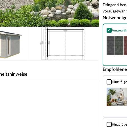
Dringend benö
vorausgewählt
Notwendig
✓
Ausgewäh
Bitumen-Rech
Empfohlene
heitshinweise
Hinzufüg
Hängesessel mi
bauweise Satteldach
kabilität. Dank seines traditionsbewussten,
perfekt ein und strahlt dabei Gemütlichkeit und
, Grill, Fahrrad oder als Hobbyraum - das
n Bedürfnisse.
Hinzufüg
Landhausfarb