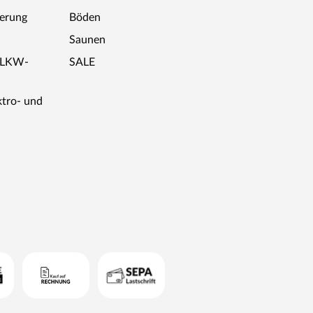
ferung
Böden
Saunen
r LKW-
SALE
ktro- und