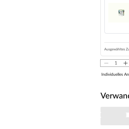
inem Sockelmaß von 480 x 360 cm (B x T). Eine
7,9 cm gewährt.
m Grundriss bzw. an der mitgelieferten
nd weitere wichtige Hinweise findest Du unter
Ausgewähltes Z
lockbohlenhaus über eine sehr robuste Bauweise,
i orientiert sich die Bohlenbauweise an der
rgefertigten Holzbohlen zusammen, die dank einer
aufeinander gesteckt werden können. Damit ist
Individuelles A
n der Kopfseite des Gartenhauses sorgt die
 Holz) nicht nur für eine schöne Optik, sondern
solut wind- und wetterfest.
Verwan
anglebigkeit. Dank der Bohlenstärke ist das
 gute wärmeisolierende Eigenschaften, was es zu
h Pflanzen können in diesem Gartenhaus