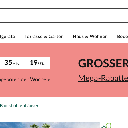
lgeräte
Terrasse & Garten
Haus & Wohnen
Böd
GROSSER 
35
19
MIN.
SEK.
Mega-Rabatte 
ngeboten der Woche »
 Blockbohlenhäuser