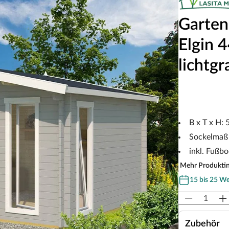
Garten
Elgin 
lichtgr
B x T x H:
Sockelmaß
inkl. Fußb
Mehr Produkti
15 bis 25 W
Zubehör