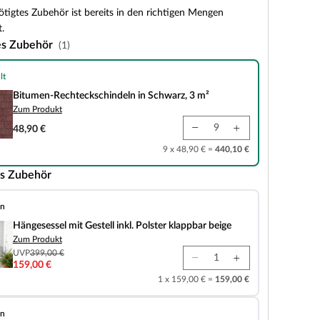
tigtes Zubehör ist bereits in den richtigen Mengen
.
es Zubehör
(1)
lt
teckschindeln in Schwarz, 3 m²
Bitumen-Rechteckschindeln in Schwarz, 3 m²
Zum Produkt
48,90 €
9 x 48,90 € =
440,10 €
s Zubehör
en
t Gestell inkl. Polster klappbar beige
Hängesessel mit Gestell inkl. Polster klappbar beige
Zum Produkt
UVP
399,00 €
159,00 €
1 x 159,00 € =
159,00 €
en
e 2101 Weiß