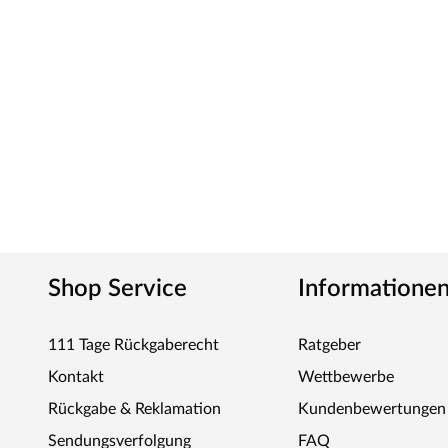
Pilze. Pflegeleicht und langlebig ist die Unterkonstruktion fü
LASITA – DER SPEZIALIST FÜR GARTENH
Das estnische Unternehmen ist darauf spezialisiert, ho
in verschiedenen Formen und Größen herzustellen. Stabi
bei, ein langlebiges Produkt zu erhalten, das sehr gut den
Quality aus Estland
Shop Service
Informatione
111 Tage Rückgaberecht
Ratgeber
Kontakt
Wettbewerbe
Rückgabe & Reklamation
Kundenbewertungen
Sendungsverfolgung
FAQ