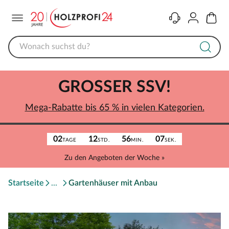
Menü
Kontakt
Konto
Warenk
GROSSER SSV!
Mega-Rabatte bis 65 % in vielen Kategorien.
02
12
56
07
TAGE
STD.
MIN.
SEK.
Zu den Angeboten der Woche »
Startseite
Gartenhäuser mit Anbau