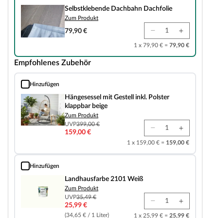
Selbstklebende Dachbahn Dachfolie
Zum Produkt
79,90 €
1 x 79,90 € =
79,90 €
Empfohlenes Zubehör
Hinzufügen
Hängesessel mit Gestell inkl. Polster klappbar beige
Hängesessel mit Gestell inkl. Polster
klappbar beige
Zum Produkt
UVP
399,00 €
159,00 €
1 x 159,00 € =
159,00 €
Hinzufügen
Landhausfarbe 2101 Weiß
Landhausfarbe 2101 Weiß
Zum Produkt
UVP
35,49 €
25,99 €
(34,65 € / 1 Liter)
1 x 25,99 € =
25,99 €