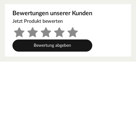
Als der Klassiker unter den Gartenhäusern verfügt ein
Blockbohlenhaus über eine sehr robuste Bauweise,
Bewertungen unserer Kunden
gepaart mit einer besonderen, natürlichen Ästhetik.
Jetzt Produkt bewerten
Dabei orientiert sich die Bohlenbauweise an der
traditionellen Blockhütte. Die Wände setzen sich aus
vorgefertigten Holzbohlen zusammen, die dank einer
Nut- und Feder-Verbindung ohne größere
Bewertung abgeben
Anstrengungen aufeinander gesteckt werden können.
Damit ist ein einfacher und schneller Auf- und Abbau
garantiert. An der Kopfseite des Gartenhauses sorgt die
charakteristische Verkämmung (spezielle Einkerbungen
im Holz) nicht nur für eine schöne Optik, sondern hält
das ganze Konstrukt auch zusammen und macht es
absolut wind- und wetterfest.
Anbau ist spiegelverkehrt aufbaubar: Bei diesem
Gartenhaus kann die Montage des Anbaus auch
spiegelverkehrt erfolgen.
Wandstärke