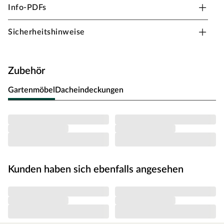
Info-PDFs
Setze ein farbiges Highlight in Deinem Garten. Die
gleichmäßige Imprägnierung der Holzbohlen in Grau
Sicherheitshinweise
sorgt für ein makelloses Aussehen und einen
zuverlässigen Holzschutz.
Die Grundfläche des Gartenhauses beträgt 14,2 m² mit
Zubehör
einem Sockelmaß von 445,6 x 325,6 cm (B x T). Eine
optimale Raumnutzung wird dank einer Firsthöhe von
Gartenmöbel
Dacheindeckungen
239 cm gewährt.
Bei der Erstellung des Fundaments orientiere Dich an
dem Grundriss bzw. an der mitgelieferten
Montageanleitung! Produktblätter, Montageanleitungen
und weitere wichtige Hinweise findest Du unter der
Produkttabelle.
Kunden haben sich ebenfalls angesehen
Blockbohlenbauweise
Als der Klassiker unter den Gartenhäusern verfügt ein
Blockbohlenhaus über eine sehr robuste Bauweise,
gepaart mit einer besonderen, natürlichen Ästhetik.