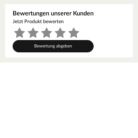
Dabei orientiert sich die Bohlenbauweise an der
traditionellen Blockhütte. Die Wände setzen sich aus
Bewertungen unserer Kunden
vorgefertigten Holzbohlen zusammen, die dank einer
Jetzt Produkt bewerten
Nut- und Feder-Verbindung ohne größere
Anstrengungen aufeinander gesteckt werden können.
Damit ist ein einfacher und schneller Auf- und Abbau
garantiert. An der Kopfseite des Gartenhauses sorgt die
Bewertung abgeben
charakteristische Verkämmung (spezielle Einkerbungen
im Holz) nicht nur für eine schöne Optik, sondern hält
das ganze Konstrukt auch zusammen und macht es
absolut wind- und wetterfest.
Wandstärke
Die Wandstärke von 44 mm sorgt für gute Stabilität und
Langlebigkeit. Dank der Bohlenstärke ist das Gartenhaus
im Winter frostsicher, und im Sommer hat es gute
wärmeisolierende Eigenschaften, was es zu einem
perfekten Übernachtungsort für Gäste macht. Auch
Pflanzen können in diesem Gartenhaus problemlos