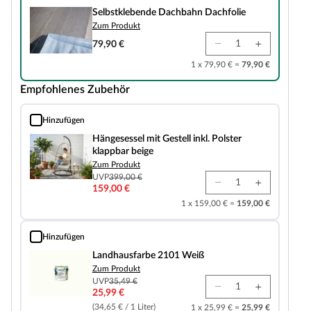
Selbstklebende Dachbahn Dachfolie
Zum Produkt
79,90 €
1 x 79,90 € =
79,90 €
Empfohlenes Zubehör
Hinzufügen
Hängesessel mit Gestell inkl. Polster klappbar beige
Hängesessel mit Gestell inkl. Polster
klappbar beige
Zum Produkt
UVP
399,00 €
159,00 €
1 x 159,00 € =
159,00 €
Hinzufügen
Landhausfarbe 2101 Weiß
Landhausfarbe 2101 Weiß
Zum Produkt
UVP
35,49 €
25,99 €
(34,65 € / 1 Liter)
1 x 25,99 € =
25,99 €