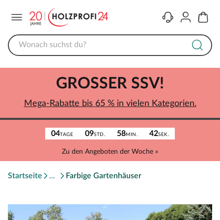
Menü
Kontakt
Konto
Warenk
GROSSER SSV!
Mega-Rabatte bis 65 % in vielen Kategorien.
04
09
58
42
TAGE
STD.
MIN.
SEK.
Zu den Angeboten der Woche »
Startseite
Farbige Gartenhäuser