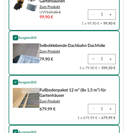
Gartensaunen
Zum Produkt
UVP
119,00 €
99,90 €
1 x 99,90 € =
99,90 €
✓
Ausgewählt
Selbstklebende Dachbahn Dachfolie
Selbstklebende Dachbahn Dachfolie
Zum Produkt
79,90 €
5 x 79,90 € =
399,50 €
✓
Ausgewählt
Fußbodenpaket 12 m² (8x 1,5 m²) für Gartenhäuser
Fußbodenpaket 12 m² (8x 1,5 m²) für
Gartenhäuser
Zum Produkt
679,99 €
1 x 679,99 € =
679,99 €
✓
Ausgewählt