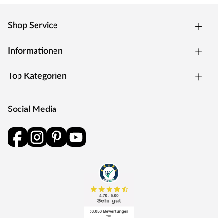
sowie stabil.
Materialeigenschaften
Shop Service
Das hochwertig gearbeitete Gartenhaus zeichnet sich
durch sein ausgesuchtes erstklassiges Fichtenholz aus.
Informationen
Fichte ist besonders langlebig und robust, was für die
notwendige Stabilität sorgt. Außerdem überzeugt die
Top Kategorien
Holzart mit geringem Gewicht, einer leichten
Verarbeitung und hoher Elastizität.
Das naturbelassene Holz sorgt für ein natürliches und
Social Media
zeitloses Aussehen. Außerdem ermöglicht dir das
unbehandelte Holz, das Äußere des Gartenhauses ganz
nach deinen eigenen Wünschen zu gestalten.
Hinweis zu naturbelassenen Gartenhäusern
Bitte beachte, dass das Gartenhaus spätestens direkt
nach der Montage sowohl von innen als auch von außen
mit einem Holzschutzmittel zu bearbeiten ist. Bei der
Auswahl von Holzschutzmitteln empfehlen wir, dich im