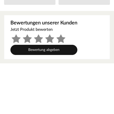
geschnittene Anbaudach ermöglicht es, den Gartenalltag
in vollen Zügen im Freien genießen zu können –
geschützt vor Sonne, Wind und Regen. Der Platz unter
dem Dach kann als gemütliche Terrasse zum Sitzen,
Bewertungen unserer Kunden
Spielen oder Werkeln bei jedem Wetter genutzt werden.
Jetzt Produkt bewerten
Alternativ eignet es sich auch als optimaler
Unterstellplatz für zahlreiche Gartengeräte.
Die Grundfläche des Gartenhauses beträgt 16,27 m². Das
Sockelmaß (Haus ohne Anbau) liegt bei 274,4 x 392,4 cm
Bewertung abgeben
(B x T). Eine optimale Raumnutzung wird dank einer
Firsthöhe von 236 cm gewährt.
Orientiere dich für die Erstellung des Fundaments am
Grundriss bzw. an der mitgelieferten Montageanleitung!
Produktblätter, Montageanleitungen und weitere
wichtige Hinweise findest du unter der Produkttabelle.
Blockbohlenbauweise
Die Wände des Blockbohlenhauses setzen sich aus
vorgefertigten Holzbohlen zusammen, die dank einer