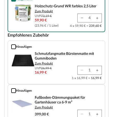
Holzschutz-Grund WR farblos 2,5 Liter
Holzschutz-Grund WR farblos 2,5 Liter
Zum Produkt
UVP
73,19 €
59,90 €
(23,96 € / 1 Liter)
4 x 59,90 € =
239,60 €
Empfohlenes Zubehör
Hinzufügen
Schmutzfangmatte Bürstenmatte mit Gummiboden
Schmutzfangmatte Bürstenmatte mit
Gummiboden
Zum Produkt
UVP
26,99 €
16,99 €
1 x 16,99 € =
16,99 €
Hinzufügen
Fußboden-Dämmungspaket für Gartenhäuser ca 6-9 m²
Fußboden-Dämmungspaket für
Gartenhäuser ca 6-9 m²
Zum Produkt
399,00 €