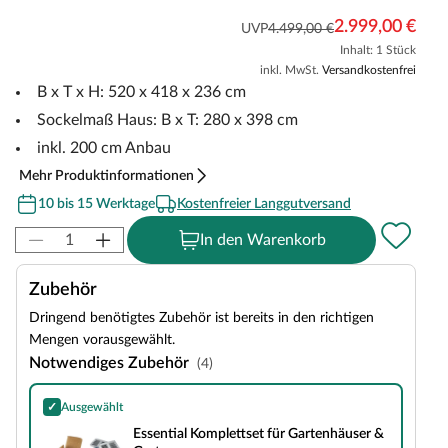
2.999,00 €
UVP
4.499,00 €
Inhalt: 1 Stück
inkl. MwSt.
Versandkostenfrei
B x T x H: 520 x 418 x 236 cm
Sockelmaß Haus: B x T: 280 x 398 cm
inkl. 200 cm Anbau
Mehr Produktinformationen
10 bis 15 Werktage
Kostenfreier Langgutversand
In den Warenkorb
Zubehör
Dringend benötigtes Zubehör ist bereits in den richtigen
Mengen vorausgewählt.
Notwendiges Zubehör
(4)
✓
Ausgewählt
Essential Komplettset für Gartenhäuser & Gartensaunen
Essential Komplettset für Gartenhäuser &