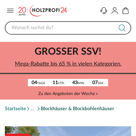
Menü
Kontakt
Konto
Warenk
GROSSER SSV!
Mega-Rabatte bis 65 % in vielen Kategorien.
04
11
43
07
TAGE
STD.
MIN.
SEK.
Zu den Angeboten der Woche »
Startseite
Blockhäuser & Blockbohlenhäuser