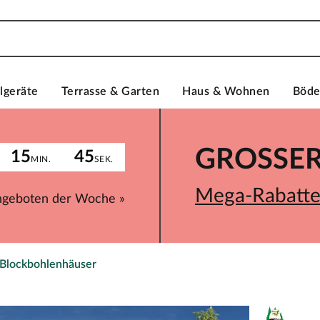
lgeräte
Terrasse & Garten
Haus & Wohnen
Böd
GROSSER 
15
45
MIN.
SEK.
Mega-Rabatte 
ngeboten der Woche »
 Blockbohlenhäuser