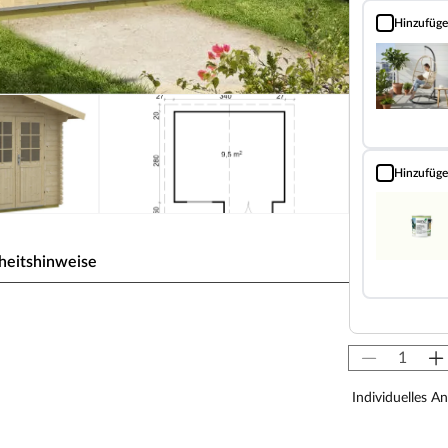
Hinzufüg
Hängesessel mi
Hinzufüg
Landhausfarb
heitshinweise
lockbohlenhaus Matti 40
Individuelles A
 sich ein Blockbohlenhaus durch seine sehr
en Ästhetik, aus. Dabei orientiert sich diese