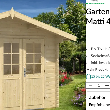
Garten
Matti 
B x T x H:
Sockelmaß 
inkl. kess
Mehr Produkti
15 bis 25 W
Zubehör
Empfohlene