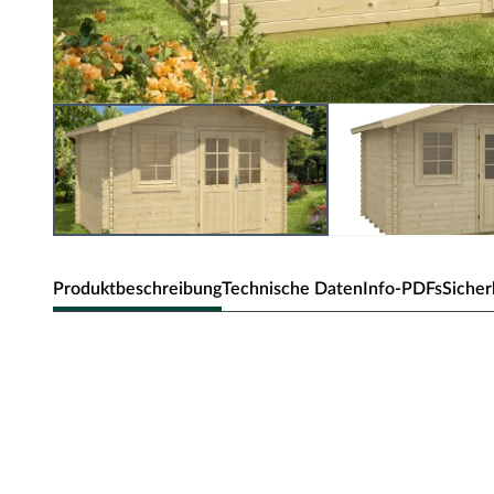
Produktbeschreibung
Technische Daten
Info-PDFs
Sicher
TENE KAUBANDUS Gartenhaus B
mm unbehandelt
Als einer der Klassiker unter den Gartenhäusern zeichnet
robuste Bauweise, gepaart mit einer besonderen, natürlich