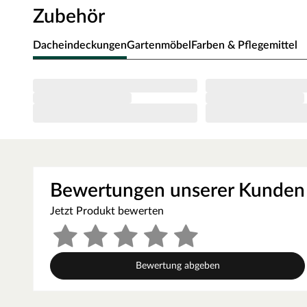
Bauweise an der traditionellen Blockhütte. Mit seinem tra
Zubehör
so harmonisch in jede Umgebung ein.
Die Grundfläche des Gartenhauses beträgt 9,5 m². Das S
Dacheindeckungen
Gartenmöbel
Farben & Pflegemittel
cm (B x T). Eine optimale Raumnutzung wird dank einer 
Orientiere dich für die Erstellung des Fundaments am Gru
Montageanleitung! Produktblätter, Montageanleitungen u
der Produkttabelle.
Blockbohlenbauweise
Die Wände des Blockbohlenhauses setzen sich aus vorge
Nut- und Feder-Verbindung ohne größere Anstrengungen
ein einfacher und schneller Auf- und Abbau garantiert. A
Bewertungen unserer Kunden
charakteristische Verkämmung (spezielle Einkerbungen im H
Jetzt Produkt bewerten
sondern hält das ganze Konstrukt auch zusammen und ma
Wandstärke
Bewertung abgeben
Die Wandstärke von 40 mm sorgt für gute Stabilität und L
Gartenhaus im Winter frostsicher und im Sommer hat es 
einem perfekten Übernachtungsort für Gäste macht. Auc