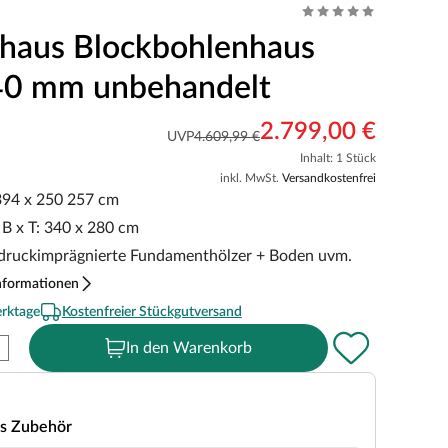
haus Blockbohlenhaus
40 mm unbehandelt
2.799,00 €
UVP
4.609,99 €
Inhalt: 1 Stück
inkl. MwSt.
Versandkostenfrei
 394 x 250 257 cm
B x T: 340 x 280 cm
eldruckimprägnierte Fundamenthölzer + Boden uvm.
nformationen
erktage
Kostenfreier Stückgutversand
In den Warenkorb
s Zubehör