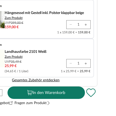
en
t Gestell inkl. Polster klappbar beige
Hängesessel mit Gestell inkl. Polster klappbar beige
Zum Produkt
UVP
399,00 €
159,00 €
1 x 159,00 € =
159,00 €
en
e 2101 Weiß
Landhausfarbe 2101 Weiß
Zum Produkt
UVP
35,49 €
25,99 €
(34,65 € / 1 Liter)
1 x 25,99 € =
25,99 €
Gesamtes Zubehör entdecken
In den Warenkorb
ngebot
Fragen zum Produkt