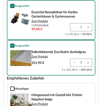
✓
Ausgewählt
Essential Komplettset für Karibu Gartenhäuser & Gartensaunen
Essential Komplettset für Karibu
Gartenhäuser & Gartensaunen
Zum Produkt
UVP
119,00 €
99,90 €
1 x 99,90 € =
99,90 €
✓
Ausgewählt
Selbstklebende Dachbahn dunkelgrau
Selbstklebende Dachbahn dunkelgrau
Zum Produkt
101,90 €
5 x 101,90 € =
509,50 €
Empfohlenes Zubehör
Hinzufügen
Hängesessel mit Gestell inkl. Polster klappbar beige
Hängesessel mit Gestell inkl. Polster
klappbar beige
Zum Produkt