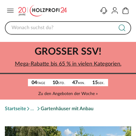
Menü
Kontakt
Konto
Warenk
GROSSER SSV!
Mega-Rabatte bis 65 % in vielen Kategorien.
04
10
47
15
TAGE
STD.
MIN.
SEK.
Zu den Angeboten der Woche »
Startseite
Gartenhäuser mit Anbau