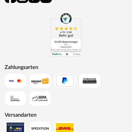
Gartenhauses deutlich weniger eingeschränkt und der
Verlust an Nutzraum gering. Zudem lässt die Neigungsseite
des Pultdaches das Regenwasser gut abfließen und es ist
die Montage von nur einer Regenrinne nötig.
Die Dachkonstruktion: 16 mm starkes Massivholzdach.
Der Dachbelag wird nicht mitgeliefert. Für Flachdach- und
Pultdach-Gartenhäuser empfehlen wir eine selbstklebende
Dachbahn: 5 Rollen (optional erhältlich).
Das Gartenhaus verfügt über eine ausgezeichnete Statik
und ist daher besonders robust. Das hat auch
Zahlungsarten
Auswirkungen auf die Schneelast, denn sie ist mit 125
kg/m² bei diesem Gartenhaus besonders hoch. Dank
seiner außerordentlich guten Stabilität kann es besonders
viel Gewicht tragen und ist somit für den Einsatz in den
sehr schneereichen Regionen der Schneelastzone 3, wie
beispielsweise der Alpenregion, dem Erzgebirge oder dem
Harz optimal geeignet. Beachte: Die Schneelast hängt sehr
von der lokalen Klimazone und der topografischen Höhe
Versandarten
des Standortes ab. Genaue Information zur Schneelast in
Deiner Region kann Dir das zuständige Bauamt geben.