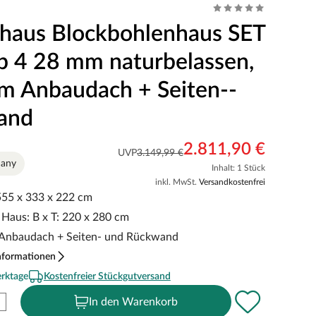
haus Blockbohlenhaus SET
p 4 28 mm naturbelassen,
3 m Anbaudach + Seiten--
and
2.811,90 €
UVP
3.149,99 €
many
Inhalt: 1 Stück
inkl. MwSt.
Versandkostenfrei
 555 x 333 x 222 cm
Haus: B x T: 220 x 280 cm
m Anbaudach + Seiten- und Rückwand
nformationen
erktage
Kostenfreier Stückgutversand
In den Warenkorb