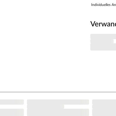
in den kälteren Abendstunden 3–5 Grad wärmer
Individuelles A
attiges Plätzchen. Dank der soliden Wandstärke
owie stabil.
Verwan
ch sein ausgesuchtes erstklassiges Fichtenholz
die notwendige Stabilität sorgt. Außerdem
en Verarbeitung und hoher Elastizität.
itloses Aussehen. Außerdem ermöglicht dir das
ach deinen eigenen Wünschen zu gestalten.
usern
ach der Montage sowohl von innen als auch von
 der Auswahl von Holzschutzmitteln empfehlen wir,
 des Herstellers zu folgen, die du in der
trich sollte die Behandlung mindestens alle zwei
formung, Verwitterung und Schädlingsbefall zu