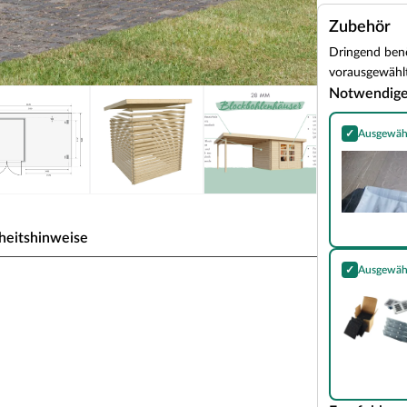
Zubehör
Dringend benö
vorausgewählt
Notwendig
✓
Ausgewäh
Selbstkleben
heitshinweise
✓
Ausgewäh
Essential Kom
nhaus SET Bastrup 4 28 mm
dach + Seiten--Rückwand
orgt dieses Gartenhaus mit Anbaudach. Das
tenalltag in vollen Zügen im Freien genießen zu