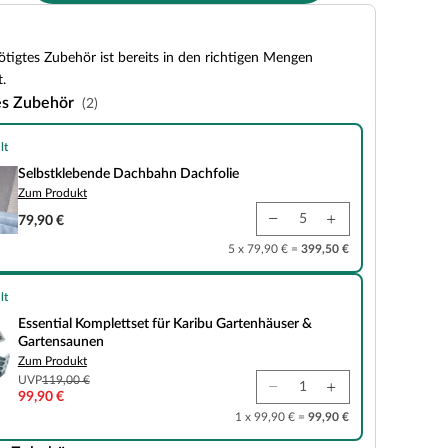
tigtes Zubehör ist bereits in den richtigen Mengen
.
es Zubehör
(2)
lt
de Dachbahn Dachfolie
Selbstklebende Dachbahn Dachfolie
Zum Produkt
79,90 €
5 x 79,90 € =
399,50 €
lt
plettset für Karibu Gartenhäuser & Gartensaunen
Essential Komplettset für Karibu Gartenhäuser &
Gartensaunen
Zum Produkt
UVP
119,00 €
99,90 €
1 x 99,90 € =
99,90 €