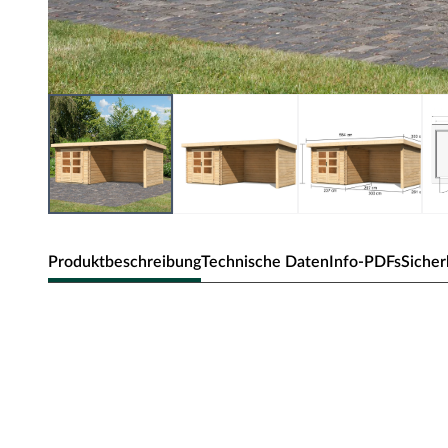
Produktbeschreibung
Technische Daten
Info-PDFs
Sicher
KARIBU Gartenhaus Blockbohle
naturbelassen, inkl. 3 m Anbau
Für mehr Raum und vielfältige Nutzungsmöglichkeiten s
großzügig geschnittene Anbaudach ermöglicht es, den Gar