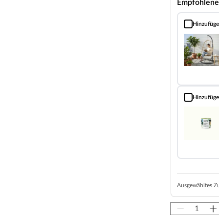
Empfohlene
z unter dem Dach kann als gemütliche Terrasse
t werden. Alternativ eignet es sich auch als
Hinzufüg
Hängesessel mi
 Sockelmaß (Haus ohne Anbau) liegt bei 220 x
ner Firsthöhe von 222 cm gewährt.
ndriss bzw. an der mitgelieferten
nd weitere wichtige Hinweise findest du unter
Hinzufüg
Landhausfarb
fertigten Holzbohlen zusammen, die dank einer
 aufeinandergesteckt werden können. Damit ist
n der Kopfseite des Gartenhauses sorgt die
olz) nicht nur für eine einzigartige Optik,
cht es absolut wind- und wetterfest.
Ausgewähltes Z
aus der perfekte Aufenthaltsort im Sommer.
en Holzes ist es im Inneren des Gartenhauses