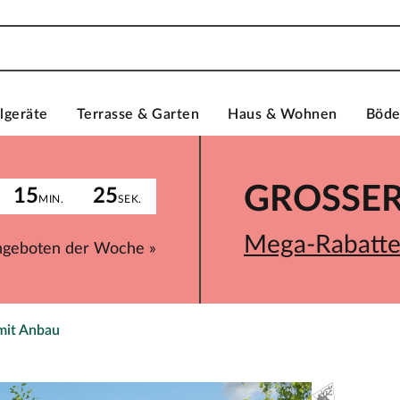
lgeräte
Terrasse & Garten
Haus & Wohnen
Böd
GROSSER 
15
25
MIN.
SEK.
Mega-Rabatte 
ngeboten der Woche »
mit Anbau