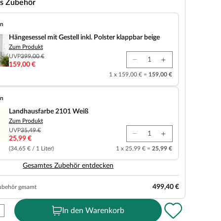
s Zubehör
en
t Gestell inkl. Polster klappbar beige
Hängesessel mit Gestell inkl. Polster klappbar beige
Zum Produkt
UVP
399,00 €
159,00 €
1 x 159,00 € =
159,00 €
en
e 2101 Weiß
Landhausfarbe 2101 Weiß
Zum Produkt
UVP
35,49 €
25,99 €
(34,65 € / 1 Liter)
1 x 25,99 € =
25,99 €
Gesamtes Zubehör entdecken
499,40 €
ubehör gesamt
In den Warenkorb