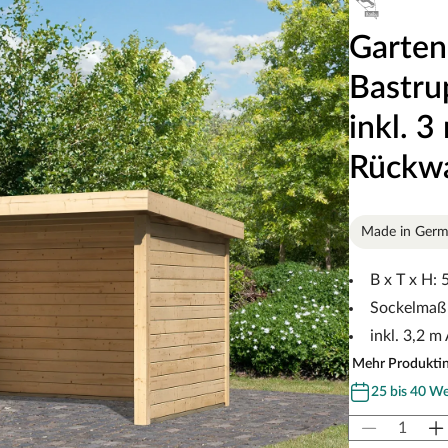
Garten
Bastru
inkl. 
Rückw
Made in Ger
B x T x H:
Sockelmaß 
inkl. 3,2 
Mehr Produkti
25 bis 40 W