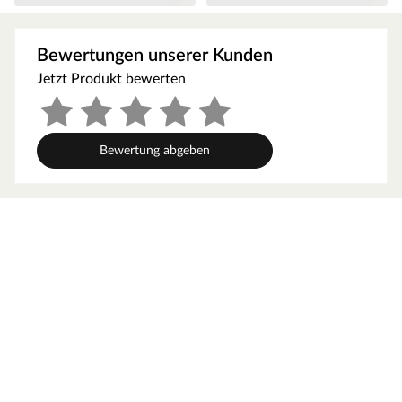
Blockbohlenbauweise
Als der Klassiker unter den Gartenhäusern verfügt ein
Bewertungen unserer Kunden
Blockbohlenhaus über eine sehr robuste Bauweise,
Jetzt Produkt bewerten
gepaart mit einer besonderen, natürlichen Ästhetik.
Dabei orientiert sich die Bohlenbauweise an der
traditionellen Blockhütte. Die Wände setzen sich aus
vorgefertigten Holzbohlen zusammen, die dank einer
Bewertung abgeben
Nut- und Feder-Verbindung ohne größere
Anstrengungen aufeinander gesteckt werden können.
Damit ist ein einfacher und schneller Auf- und Abbau
garantiert. An der Kopfseite des Gartenhauses sorgt die
charakteristische Verkämmung (spezielle Einkerbungen
im Holz) nicht nur für eine schöne Optik, sondern hält
das ganze Konstrukt auch zusammen und macht es
absolut wind- und wetterfest.
Wandstärke
Mit einer Wandstärke von 28 mm ist das robuste
Gartenhaus der perfekte Aufenthaltsort im Sommer.