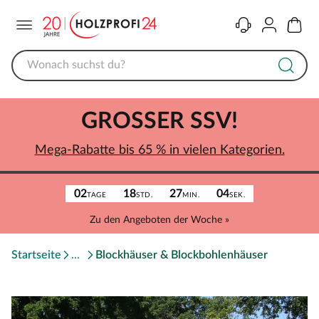
Menü
Kontakt
Konto
Warenk
GROSSER SSV!
Mega-Rabatte bis 65 % in vielen Kategorien.
02
18
27
04
TAGE
STD.
MIN.
SEK.
Zu den Angeboten der Woche »
Startseite
Blockhäuser & Blockbohlenhäuser