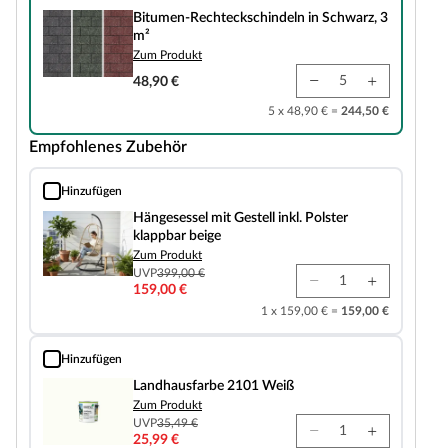
Bitumen-Rechteckschindeln in Schwarz, 3
m²
Zum Produkt
48,90 €
5 x 48,90 € =
244,50 €
Empfohlenes Zubehör
Hinzufügen
Hängesessel mit Gestell inkl. Polster klappbar beige
Hängesessel mit Gestell inkl. Polster
klappbar beige
Zum Produkt
UVP
399,00 €
159,00 €
1 x 159,00 € =
159,00 €
Hinzufügen
Landhausfarbe 2101 Weiß
Landhausfarbe 2101 Weiß
Zum Produkt
UVP
35,49 €
25,99 €