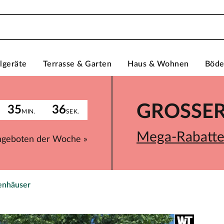
lgeräte
Terrasse & Garten
Haus & Wohnen
Böd
GROSSER 
35
36
MIN.
SEK.
Mega-Rabatte 
ngeboten der Woche »
enhäuser