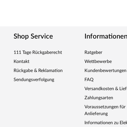
Folgende Türen sind im Lieferumfang enthalten: Einzeltür
WOODTEX – Holz ohne Kompromiss
Preiswerte Markenprodukte rund um Holz und darüber hi
Garten-/Gerätehäusern, Sichtschutzzäunen, Terrassendie
Shop Service
Informatione
produziert der Hersteller alles, was den Outdoorbereic
Innovative Materialien, hochwertiges Holz und günstige
111 Tage Rückgaberecht
Ratgeber
Garten für wenig Geld.
Kontakt
Wettbewerbe
Rückgabe & Reklamation
Kundenbewertungen
Sendungsverfolgung
FAQ
Versandkosten & Lie
Zahlungsarten
Voraussetzungen fü
Anlieferung
Informationen zu Ele