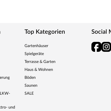
e
naus: WOODTEX bietet erstklassige Qualität bei
len und Gewächshäusern. Seit vielen Jahren
n
Top Kategorien
Social
h zum angenehmen Aufenthaltsort werden lässt.
 Preise – dafür steht WOODTEX. Kurzum: Viel
Gartenhäuser
Spielgeräte
Terrasse & Garten
Haus & Wohnen
ferung
Böden
Saunen
r LKW-
SALE
ktro- und