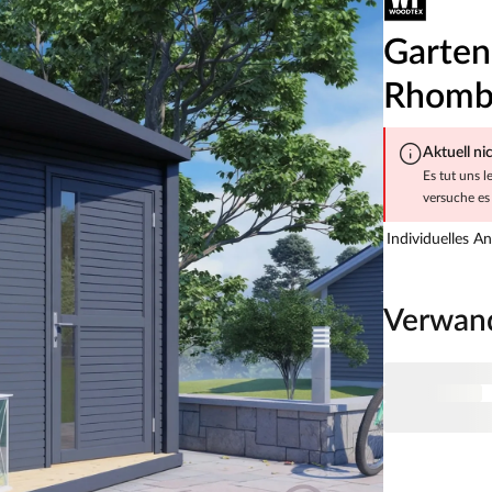
Garten
Rhombu
Aktuell ni
Es tut uns l
versuche es 
Individuelles A
Verwan