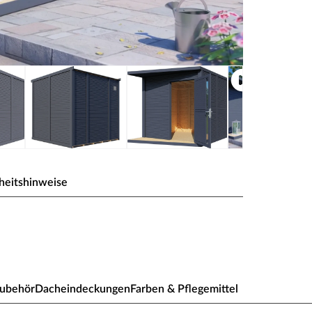
heitshinweise
9 mm Rhombusprofil
. Das Gartenhaus überzeugt mit seinem
ubehör
Dacheindeckungen
Farben & Pflegemittel
 Garten sorgt. Praktisch und kompakt passt es in