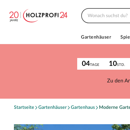
Gartenhäuser
Spie
04
10
TAGE
STD.
Zu den A
Startseite
Gartenhäuser
Gartenhaus
Moderne Gart