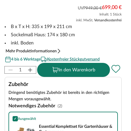
699,00 €
UVP
949,00 €
Inhalt: 1 Stück
inkl. MwSt.
Versandkostenfrei
B x T x H: 335 x 199 x 211 cm
Sockelmaß Haus: 174 x 180 cm
inkl. Boden
Mehr Produktinformationen
4 bis 6 Werktage
Kostenfreier Stückgutversand
In den Warenkorb
Zubehör
Dringend benötigtes Zubehör ist bereits in den richtigen
Mengen vorausgewählt.
Notwendiges Zubehör
(2)
✓
Ausgewählt
Essential Komplettset für Gartenhäuser & Gartensaunen
Essential Komplettset für Gartenhäuser &