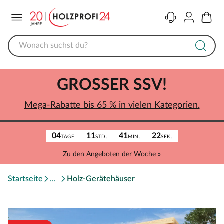
Menü
Kontakt
Konto
Warenk
GROSSER SSV!
Mega-Rabatte bis 65 % in vielen Kategorien.
04
11
41
22
TAGE
STD.
MIN.
SEK.
Zu den Angeboten der Woche »
Startseite
Holz-Gerätehäuser