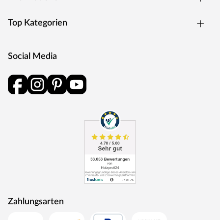
mindestens alle zwei Jahre wiederholt werden, um das
Holz dauerhaft vor Verformung, Verwitterung und
Top Kategorien
Schädlingsbefall zu schützen.
Dachkonstruktion
Social Media
Ein modernes Pultdach aus Massivholz mit Nut- und
Feder-Verbindung verleiht deinem Gartenhaus eine
stilvolle, elegante Optik. Durch nur eine geneigte
Dachfläche ist die Nutzungsfläche im Inneren des
Gartenhauses deutlich weniger eingeschränkt und der
Verlust an Nutzraum gering. Zudem lässt die
Neigungsseite des Pultdaches das Regenwasser gut
abfließen und es ist die Montage von nur einer
Regenrinne nötig.
Die Dachkonstruktion: Spanplattendach
Ausstattung
Zahlungsarten
Folgende Türen sind im Lieferumfang enthalten: 1 x