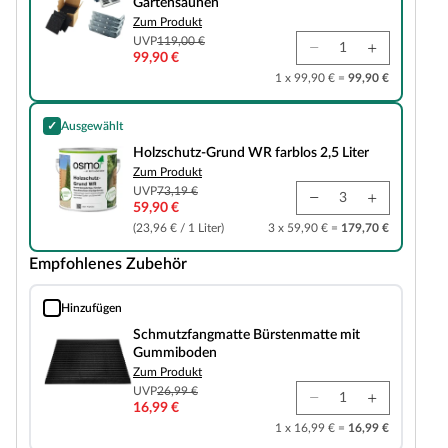
Gartensaunen
Zum Produkt
UVP
119,00 €
99,90 €
1 x 99,90 € =
99,90 €
✓
Ausgewählt
Holzschutz-Grund WR farblos 2,5 Liter
Holzschutz-Grund WR farblos 2,5 Liter
Zum Produkt
UVP
73,19 €
59,90 €
(23,96 € / 1 Liter)
3 x 59,90 € =
179,70 €
Empfohlenes Zubehör
Hinzufügen
Schmutzfangmatte Bürstenmatte mit Gummiboden
Schmutzfangmatte Bürstenmatte mit
Gummiboden
Zum Produkt
UVP
26,99 €
16,99 €
1 x 16,99 € =
16,99 €