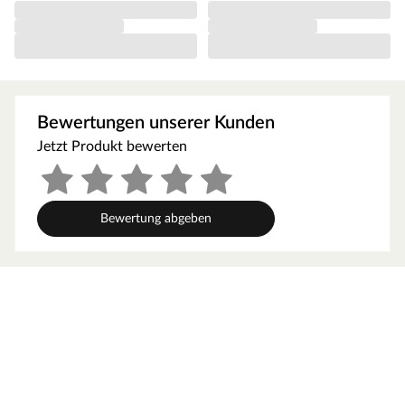
Orientiere dich für die Erstellung des Fundaments am
Grundriss bzw. an der mitgelieferten Montageanleitung!
Produktblätter, Montageanleitungen und weitere
wichtige Hinweise findest du unter der Produkttabelle.
Elementbauweise
Bewertungen unserer Kunden
Dank der Elementbauweise ist dein Gartenhaus
Jetzt Produkt bewerten
besonders schnell und einfach montiert. Bei dieser
Bauweise bestehen die Wände nicht aus einzelnen
Bohlen, sondern aus bereits vorgefertigten
Bewertung abgeben
Wandelementen, die sich aus einem Holzrahmen und
bereits miteinander befestigten Profilhölzern
zusammensetzen. Diese Wandelemente werden einfach
miteinander verschraubt, das vorgefertigte Dachelement
aufgesetzt und schon kann man sich an diesem
praktischen Gartenhaus erfreuen! Eine individuelle
Gestaltung bieten zudem Türen und Fenster, die durch
das Austauschen einzelner Wandelemente eingebaut
werden können.