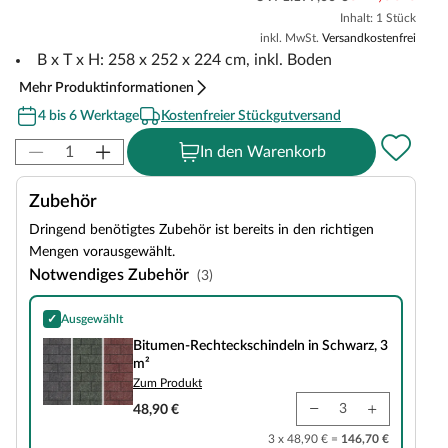
Inhalt: 1 Stück
inkl. MwSt.
Versandkostenfrei
B x T x H: 258 x 252 x 224 cm, inkl. Boden
Mehr Produktinformationen
4 bis 6 Werktage
Kostenfreier Stückgutversand
In den Warenkorb
Zubehör
Dringend benötigtes Zubehör ist bereits in den richtigen
Mengen vorausgewählt.
Notwendiges Zubehör
(3)
✓
Ausgewählt
Bitumen-Rechteckschindeln in Schwarz, 3 m²
Bitumen-Rechteckschindeln in Schwarz, 3
m²
Zum Produkt
48,90 €
3 x 48,90 € =
146,70 €