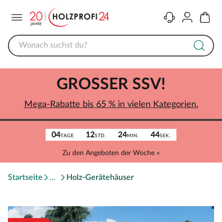
Menü
Kontakt
Konto
Warenk
GROSSER SSV!
Mega-Rabatte bis 65 % in vielen Kategorien.
04
12
24
44
TAGE
STD.
MIN.
SEK.
Zu den Angeboten der Woche »
Startseite
Holz-Gerätehäuser