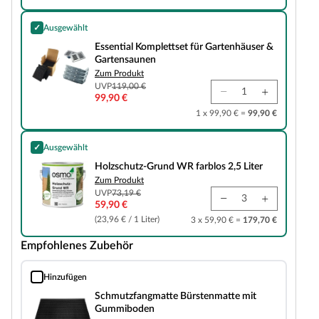
✓
Ausgewählt
Essential Komplettset für Gartenhäuser & Gartensaunen
Essential Komplettset für Gartenhäuser &
Gartensaunen
Zum Produkt
UVP
119,00 €
99,90 €
1 x 99,90 € =
99,90 €
✓
Ausgewählt
Holzschutz-Grund WR farblos 2,5 Liter
Holzschutz-Grund WR farblos 2,5 Liter
Zum Produkt
UVP
73,19 €
59,90 €
(23,96 € / 1 Liter)
3 x 59,90 € =
179,70 €
Empfohlenes Zubehör
Hinzufügen
Schmutzfangmatte Bürstenmatte mit Gummiboden
Schmutzfangmatte Bürstenmatte mit
Gummiboden