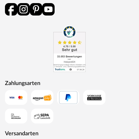
klaren Linienführung. Die geringe Neigung dieser
Dachform wirft wenig Schatten und behindert die Sicht
kaum.
Die Dachkonstruktion: Holz
Der Dachbelag wird nicht mitgeliefert. Für Flachdach- und
Pultdach-Gartenhäuser empfehlen wir eine selbstklebende
Dachbahn: 5 Rollen.
Die Schneelast bei diesem Gartenhaus ist relativ gering, d.
h. das Gewicht, das auf das Dach des Gartenhauses
einwirkt, sollte nicht zu hoch sein und 85 kg/m² nicht
überschreiten. Daher ist das Gartenhaus auch nur für
Zahlungsarten
Regionen der Schneelastzonen 1 und 1a mit wenig
Schneefall geeignet (u. a. Mittelrheintal, Niederrheinische
Tiefebene). Bei Bedarf kann aber eine sogenannte
Schneelasterhöhung – erhältlich in deinem Baumarkt – für
eine höhere Sicherheit bei deinem Gartenhaus sorgen. So
können beispielsweise dickere Pfosten die Last, die das
Gartenhaus tragen kann, erhöhen. Beachte: Die
Schneelast hängt sehr von der lokalen Klimazone und der
Versandarten
topografischen Höhe des Standortes ab. Genaue