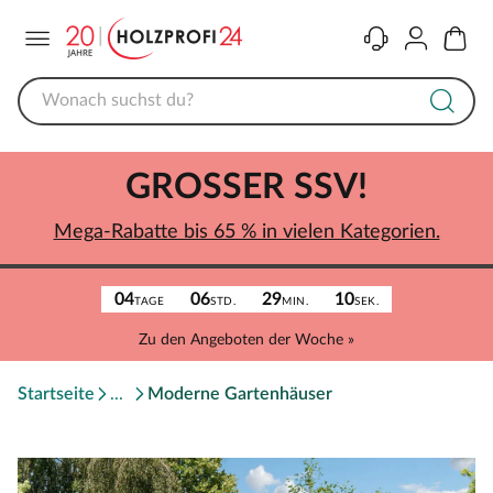
Menü
Kontakt
Konto
Warenk
GROSSER SSV!
Mega-Rabatte bis 65 % in vielen Kategorien.
04
06
29
10
TAGE
STD.
MIN.
SEK.
Zu den Angeboten der Woche »
Startseite
Moderne Gartenhäuser