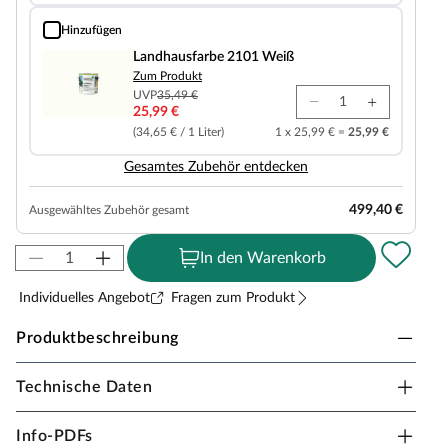
Hinzufügen
Landhausfarbe 2101 Weiß
Landhausfarbe 2101 Weiß
Zum Produkt
UVP
35,49 €
25,99 €
(34,65 € / 1 Liter)
1 x 25,99 € =
25,99 €
Gesamtes Zubehör entdecken
499,40 €
Ausgewähltes Zubehör gesamt
In den Warenkorb
Individuelles Angebot
Fragen zum Produkt
Produktbeschreibung
Technische Daten
KARIBU Gartenhaus Retola 5 Set terragrau
Mit diesem modernen Gartenhaus liegst du voll im Trend.
Info-PDFs