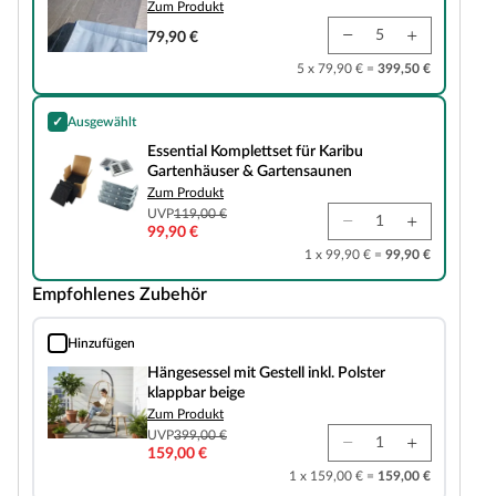
Zum Produkt
79,90 €
5 x 79,90 € =
399,50 €
✓
Ausgewählt
Essential Komplettset für Karibu Gartenhäuser & Gartensaunen
Essential Komplettset für Karibu
Gartenhäuser & Gartensaunen
Zum Produkt
UVP
119,00 €
99,90 €
1 x 99,90 € =
99,90 €
Empfohlenes Zubehör
Hinzufügen
Hängesessel mit Gestell inkl. Polster klappbar beige
Hängesessel mit Gestell inkl. Polster
klappbar beige
Zum Produkt
UVP
399,00 €
159,00 €
1 x 159,00 € =
159,00 €