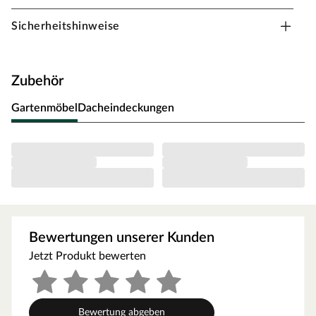
Das Gartenhaus überzeugt mit seinem erfrischenden
Design, das für einen echten Hingucker im Garten sorgt.
Sicherheitshinweise
Praktisch und kompakt passt es in jeden modernen
Garten.
Für besonders viel Stauraum sorgt das Gartenhaus dank
Zubehör
Anbauschrank, der mitgeliefert wird. Das Anbaudach
und der zusätzliche Anbauschrank eignen sich optimal
Gartenmöbel
Dacheindeckungen
als Lagerplatz für Gartenmöbel und Gartenutensilien.
Durch die Überdachung sind diese stets vor Regen und
Sonne geschützt.
Die Grundfläche des Gartenhauses beträgt 6,35 m². Das
Sockelmaß (Haus ohne Anbau) liegt bei 373 x 213 (B x T).
Eine optimale Raumnutzung wird dank einer Firsthöhe
von 211 cm gewährt.
Bewertungen unserer Kunden
Orientiere dich für die Erstellung des Fundaments am
Grundriss bzw. an der mitgelieferten Montageanleitung!
Jetzt Produkt bewerten
Produktblätter, Montageanleitungen und weitere
wichtige Hinweise findest du unter der Produkttabelle.
Steck- und Schraubsystem
Bewertung abgeben