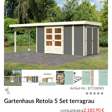
Artikel-Nr.: B7158085
Gartenhaus Retola 5 Set terragrau
2.183,90 €
UVP
2.379,99 €