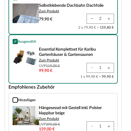
Selbstklebende Dachbahn Dachfolie
Selbstklebende Dachbahn Dachfolie
Zum Produkt
79,90 €
2 x 79,90 € =
159,80 €
✓
Ausgewählt
Essential Komplettset für Karibu Gartenhäuser & Gartensaunen
Essential Komplettset für Karibu
Gartenhäuser & Gartensaunen
Zum Produkt
UVP
119,00 €
99,90 €
1 x 99,90 € =
99,90 €
Empfohlenes Zubehör
Hinzufügen
Hängesessel mit Gestell inkl. Polster klappbar beige
Hängesessel mit Gestell inkl. Polster
klappbar beige
Zum Produkt
UVP
399,00 €
159,00 €