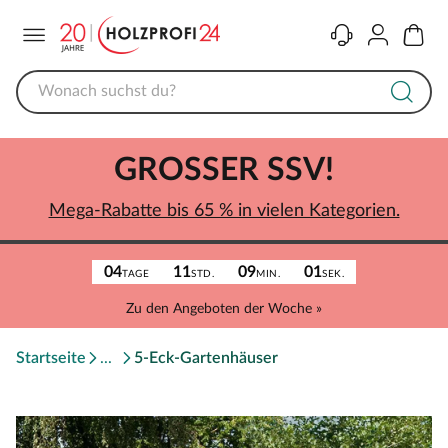
Menü
Kontakt
Konto
Warenk
GROSSER SSV!
Mega-Rabatte bis 65 % in vielen Kategorien.
04
11
09
01
TAGE
STD.
MIN.
SEK.
Zu den Angeboten der Woche »
Startseite
5-Eck-Gartenhäuser