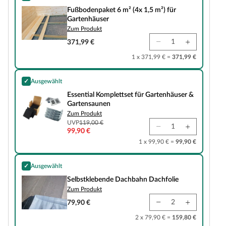
Fußbodenpaket 6 m² (4x 1,5 m²) für Gartenhäuser
Fußbodenpaket 6 m² (4x 1,5 m²) für
Gartenhäuser
Zum Produkt
371,99 €
1 x 371,99 € =
371,99 €
✓
Ausgewählt
Essential Komplettset für Gartenhäuser & Gartensaunen
Essential Komplettset für Gartenhäuser &
Gartensaunen
Zum Produkt
UVP
119,00 €
99,90 €
1 x 99,90 € =
99,90 €
✓
Ausgewählt
Selbstklebende Dachbahn Dachfolie
Selbstklebende Dachbahn Dachfolie
Zum Produkt
79,90 €
2 x 79,90 € =
159,80 €