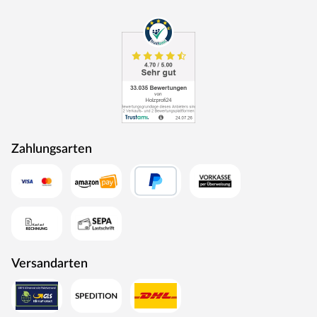
Kesseldruckimprägnierung macht die
Unterkonstruktionshölzer besonders beständig gegen
Witterungseinflüsse, Moderfäule, Insekten, Schimmel und
Pilze. Pflegeleicht und langlebig ist die Unterkonstruktion
für alle Untergründe geeignet.
Empfohlenes Zubehör
Das Gartenhaus wird ohne Fußboden geliefert. Einen
passenden Fußboden (achte auf die Serienbezeichnung)
Zahlungsarten
findest Du in unserem Zubehör-Sortiment.
KARIBU – NATURPRODUKTE VON HOHER QUALITÄT
Karibu ist langjähriger und kompetenter Partner für
Gartenhaus, Sauna, Spielgerät, Carport oder Pool –
made in Germany. Dabei ist hohe Qualität Standard und
nur ausgesuchtes, erstklassiges Holz, ausschließlich aus
Versandarten
nachhaltig bewirtschafteten Wäldern Nordeuropas,
kommt zur Verarbeitung. Durch sein langsames
Wachstum ist es besonders hart und widerstandsfähig.