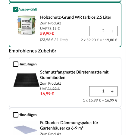
✓
Ausgewählt
Holzschutz-Grund WR farblos 2,5 Liter
Holzschutz-Grund WR farblos 2,5 Liter
Zum Produkt
UVP
73,19 €
59,90 €
(23,96 € / 1 Liter)
2 x 59,90 € =
119,80 €
Empfohlenes Zubehör
Hinzufügen
Schmutzfangmatte Bürstenmatte mit Gummiboden
Schmutzfangmatte Bürstenmatte mit
Gummiboden
Zum Produkt
UVP
26,99 €
16,99 €
1 x 16,99 € =
16,99 €
Hinzufügen
Fußboden-Dämmungspaket für Gartenhäuser ca 6-9 m²
Fußboden-Dämmungspaket für
Gartenhäuser ca 6-9 m²
Zum Produkt