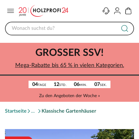
Menü
Kontakt
Konto
Warenk
GROSSER SSV!
Mega-Rabatte bis 65 % in vielen Kategorien.
04
12
06
07
TAGE
STD.
MIN.
SEK.
Zu den Angeboten der Woche »
Startseite
Klassische Gartenhäuser