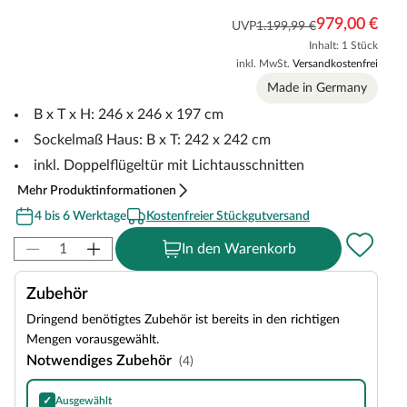
979,00 €
UVP
1.199,99 €
Inhalt: 1 Stück
inkl. MwSt.
Versandkostenfrei
Made in Germany
B x T x H: 246 x 246 x 197 cm
Sockelmaß Haus: B x T: 242 x 242 cm
inkl. Doppelflügeltür mit Lichtausschnitten
Mehr Produktinformationen
4 bis 6 Werktage
Kostenfreier Stückgutversand
In den Warenkorb
Zubehör
Dringend benötigtes Zubehör ist bereits in den richtigen
Mengen vorausgewählt.
Notwendiges Zubehör
(4)
✓
Ausgewählt