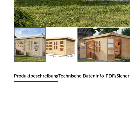
Produktbeschreibung
Technische Daten
Info-PDFs
Sicher
KARIBU Gartenhaus Zweiraumh
naturbelassen
Dieses 2-Raum-Gartenhaus bietet viel Platz für eine mul
geschaffenen zwei Räume mit separaten Eingängen ermögl