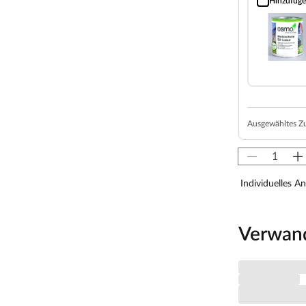
Hinzufüg
Holzschutz Öl
in den kälteren Abendstunden 3–5 Grad wärmer
attiges Plätzchen. Dank der soliden Wandstärke
owie stabil.
ch sein ausgesuchtes erstklassiges Fichtenholz
die notwendige Stabilität sorgt. Außerdem
en Verarbeitung und hoher Elastizität.
Ausgewähltes Z
tenhaus optisch aufzuwerten, wurde die
 bietet Schutz, indem er die Außenwände des
en Witterungseinflüsse und Schädlinge geschützt.
Individuelles A
en Linienführung. Die geringe Neigung dieser
Verwan
kaum.
e Schneelast aus. Das Dach kann einiges an Gewicht
 es etwa für die Schneelastzonen 2 und 2a typisch ist,