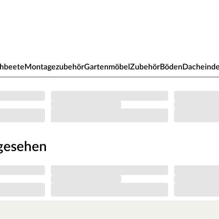
Hochschwarzwald, die Rhön und das Sauerland. Bei sehr
 dennoch durch eine sogenannte Schneelasterhöhung
 stabiler gemacht werden. Beachte: Die Schneelast
hen Höhe des Standortes ab. Genaue Information zur
t geben.
hbeete
Montagezubehör
Gartenmöbel
Zubehör
Böden
Dacheind
r + Doppeltür
ruktion und Montagezubehör geliefert. Diese
t für die nötige Stabilität. Die
hölzer besonders beständig gegen
ilze. Pflegeleicht und langlebig ist die
ngesehen
senden Fußboden (achte auf die
ent.
ualität