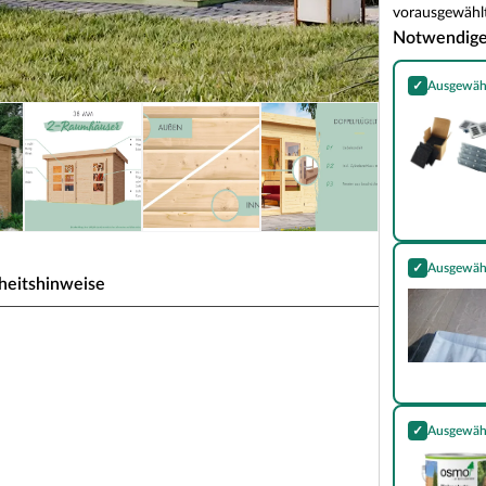
vorausgewählt
Notwendig
✓
Ausgewäh
Essential Kom
✓
Ausgewäh
Selbstkleben
heitshinweise
aus Schönborn 2 38 mm
✓
Ausgewäh
tifunktionale Nutzung. Die durch eine Trennwand
Holzschutz-Gr
ichen dir, das Gartenhaus sowohl als