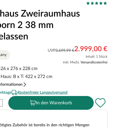
haus Zweiraumhaus
born 2 38 mm
elassen
2.999,00 €
UVP
3.699,99 €
many
Inhalt: 1 Stück
inkl. MwSt.
Versandkostenfrei
 426 x 276 x 228 cm
Haus: B x T: 422 x 272 cm
nformationen
erktage
Kostenfreier Langgutversand
In den Warenkorb
tigtes Zubehör ist bereits in den richtigen Mengen