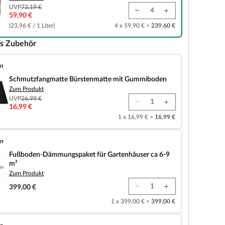
UVP
73,19 €
59,90 €
(23,96 € / 1 Liter)
4 x 59,90 € =
239,60 €
s Zubehör
en
matte Bürstenmatte mit Gummiboden
Schmutzfangmatte Bürstenmatte mit Gummiboden
Zum Produkt
UVP
26,99 €
16,99 €
1 x 16,99 € =
16,99 €
en
mungspaket für Gartenhäuser ca 6-9 m²
Fußboden-Dämmungspaket für Gartenhäuser ca 6-9
m²
Zum Produkt
399,00 €
1 x 399,00 € =
399,00 €