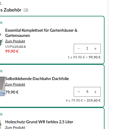
.
es Zubehör
(3)
lt
plettset für Gartenhäuser & Gartensaunen
Essential Komplettset für Gartenhäuser &
Gartensaunen
Zum Produkt
UVP
119,00 €
99,90 €
1 x 99,90 € =
99,90 €
lt
de Dachbahn Dachfolie
Selbstklebende Dachbahn Dachfolie
Zum Produkt
79,90 €
4 x 79,90 € =
319,60 €
lt
und WR farblos 2,5 Liter
Holzschutz-Grund WR farblos 2,5 Liter
Zum Produkt