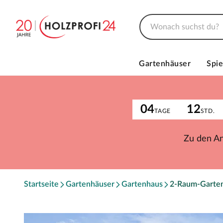
Gartenhäuser
Spie
04
12
TAGE
STD.
Zu den A
Startseite
Gartenhäuser
Gartenhaus
2-Raum-Garte