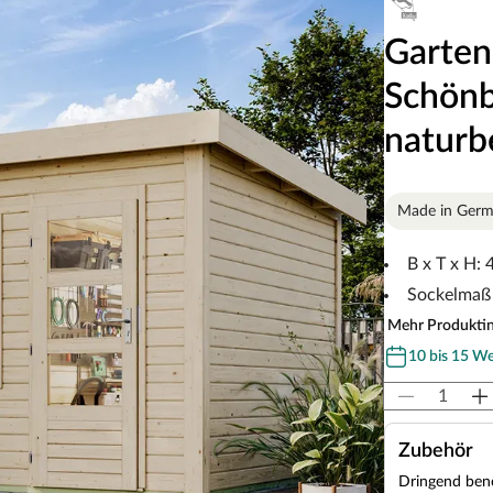
Garten
Schön
naturb
Made in Ger
B x T x H:
Sockelmaß 
Mehr Produkti
10 bis 15 W
Zubehör
Dringend benö