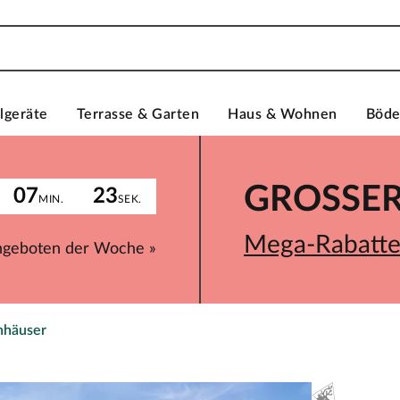
lgeräte
Terrasse & Garten
Haus & Wohnen
Böd
GROSSER 
07
23
MIN.
SEK.
Mega-Rabatte 
ngeboten der Woche »
nhäuser