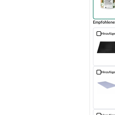
engeräte zu nutzen.
ne optimale Raumnutzung wird dank einer
ndriss bzw. an der mitgelieferten
Empfohlene
nd weitere wichtige Hinweise findest du unter
Hinzufüg
Schmutzfang
rnative zur Blockbohlenbauweise. Auch bei dieser
ch eine Nut-und-Feder-Verbindung
ise besitzt die Systembauweise jedoch keine
hlen werden stattdessen durch einen
Hinzufüg
Fußboden-Däm
n werden mit hochkant angebrachten Zierleisten
ch und unkompliziert. Von Vorteil ist auch, dass
.
aus der perfekte Aufenthaltsort im Sommer.
en Holzes ist es im Inneren des Gartenhauses