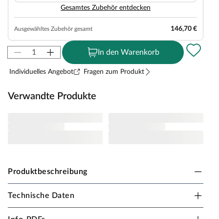
Gesamtes Zubehör entdecken
146,70 €
Ausgewähltes Zubehör gesamt
In den Warenkorb
Individuelles Angebot
Fragen zum Produkt
Verwandte Produkte
Produktbeschreibung
Technische Daten
PALMAKO Gerätehaus Dan 4,6 m² 16 mm
transparent tauchimprägniert