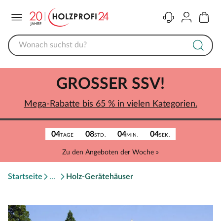
Menü
Kontakt
Konto
Warenk
GROSSER SSV!
Mega-Rabatte bis 65 % in vielen Kategorien.
04
08
04
04
TAGE
STD.
MIN.
SEK.
Zu den Angeboten der Woche »
Startseite
Holz-Gerätehäuser