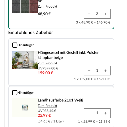
m²
Zum Produkt
48,90 €
3 x 48,90 € =
146,70 €
Empfohlenes Zubehör
Hinzufügen
Hängesessel mit Gestell inkl. Polster klappbar beige
Hängesessel mit Gestell inkl. Polster
klappbar beige
Zum Produkt
UVP
399,00 €
159,00 €
1 x 159,00 € =
159,00 €
Hinzufügen
Landhausfarbe 2101 Weiß
Landhausfarbe 2101 Weiß
Zum Produkt
UVP
35,49 €
25,99 €
(34,65 € / 1 Liter)
1 x 25,99 € =
25,99 €