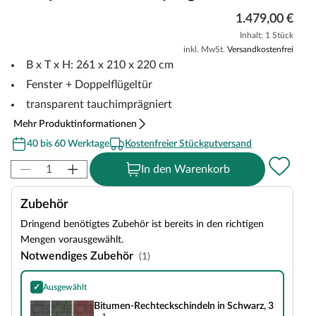
1.479,00 €
Inhalt: 1 Stück
inkl. MwSt.
Versandkostenfrei
B x T x H: 261 x 210 x 220 cm
Fenster + Doppelflügeltür
transparent tauchimprägniert
Mehr Produktinformationen
40 bis 60 Werktage
Kostenfreier Stückgutversand
In den Warenkorb
Zubehör
Dringend benötigtes Zubehör ist bereits in den richtigen
Mengen vorausgewählt.
Notwendiges Zubehör
(1)
✓
Ausgewählt
Bitumen-Rechteckschindeln in Schwarz, 3 m²
Bitumen-Rechteckschindeln in Schwarz, 3