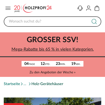
Menü
Kontakt
Konto
Warenk
GROSSER SSV!
Mega-Rabatte bis 65 % in vielen Kategorien.
04
12
23
19
TAGE
STD.
MIN.
SEK.
Zu den Angeboten der Woche »
Startseite
Holz-Gerätehäuser