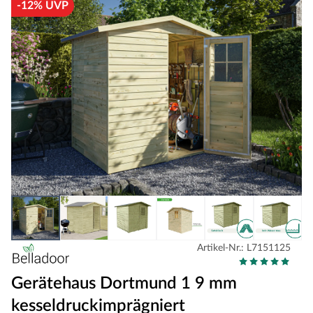
-12% UVP
Artikel-Nr.: L7151125
Gerätehaus Dortmund 1 9 mm
kesseldruckimprägniert