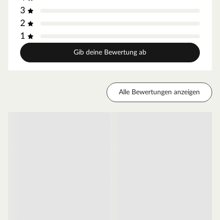
3
aufgesetzt und schon kann man sich an diesem
praktischen Gartenhaus erfreuen! Eine individuelle
2
Gestaltung bieten zudem Türen und Fenster, die durch
1
das Austauschen einzelner Wandelemente eingebaut
Gib deine Bewertung ab
werden können.
Wandstärke
Alle Bewertungen anzeigen
Materialeigenschaften
Dieses Modell ist aus hochwertigem Kiefernholz
hergestellt. Kiefer ist leicht zu bearbeiten und besitzt
eine gleichmäßige gerade Faserstruktur. Auch ist
Kiefernholz dank kurzer Transportwege das
preiswerteste heimische Holz.
Das Holz ist kesseldruckimprägniert, d. h., es werden
Imprägniermittel unter hohem Druck ins Holz gepresst.
Auf diese Weise dringen sie tief ins Holz ein und
schützen es optimal vor UV-Strahlung, Witterung und
Schädlingsbefall. Bei KDI-Holz ist keine Nachbehandlung