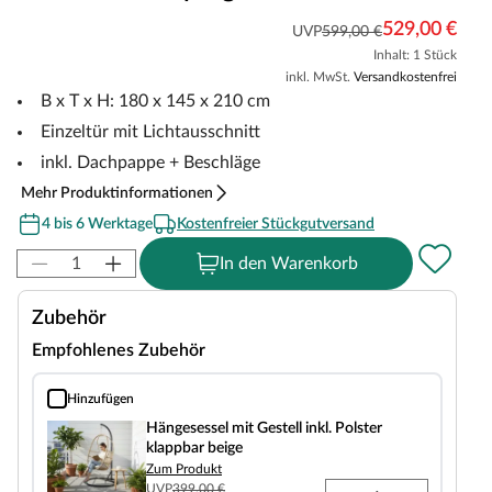
529,00 €
UVP
599,00 €
Inhalt: 1 Stück
inkl. MwSt.
Versandkostenfrei
B x T x H: 180 x 145 x 210 cm
Einzeltür mit Lichtausschnitt
inkl. Dachpappe + Beschläge
Mehr Produktinformationen
4 bis 6 Werktage
Kostenfreier Stückgutversand
In den Warenkorb
Zubehör
Empfohlenes Zubehör
Hinzufügen
Hängesessel mit Gestell inkl. Polster klappbar beige
Hängesessel mit Gestell inkl. Polster
klappbar beige
Zum Produkt
UVP
399,00 €