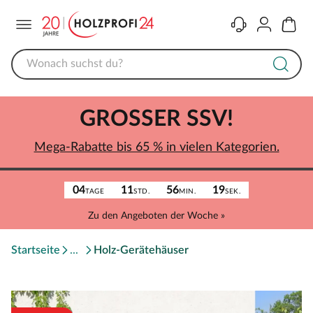
Menü
Kontakt
Konto
Warenk
GROSSER SSV!
Mega-Rabatte bis 65 % in vielen Kategorien.
04
11
56
19
TAGE
STD.
MIN.
SEK.
Zu den Angeboten der Woche »
Startseite
Holz-Gerätehäuser