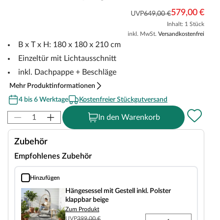
579,00 €
UVP
649,00 €
Inhalt: 1 Stück
inkl. MwSt.
Versandkostenfrei
B x T x H: 180 x 180 x 210 cm
Einzeltür mit Lichtausschnitt
inkl. Dachpappe + Beschläge
Mehr Produktinformationen
4 bis 6 Werktage
Kostenfreier Stückgutversand
In den Warenkorb
Zubehör
Empfohlenes Zubehör
Hinzufügen
Hängesessel mit Gestell inkl. Polster klappbar beige
Hängesessel mit Gestell inkl. Polster
klappbar beige
Zum Produkt
UVP
399,00 €