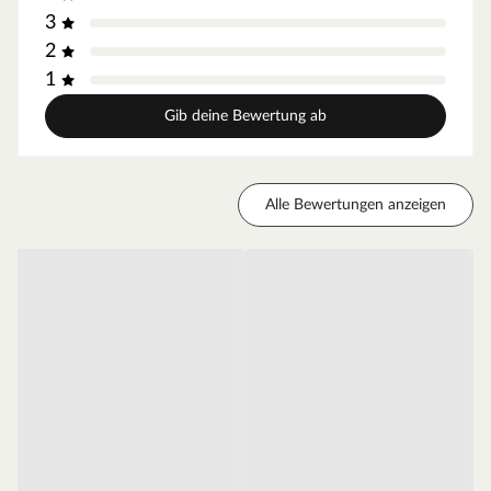
3
aufgesetzt und schon kann man sich an diesem
praktischen Gartenhaus erfreuen! Eine individuelle
2
Gestaltung bieten zudem Türen und Fenster, die durch
1
das Austauschen einzelner Wandelemente eingebaut
Gib deine Bewertung ab
werden können.
Wandstärke
Alle Bewertungen anzeigen
Materialeigenschaften
Dieses Modell ist aus hochwertigem Kiefernholz
hergestellt. Kiefer ist leicht zu bearbeiten und besitzt
eine gleichmäßige gerade Faserstruktur. Auch ist
Kiefernholz dank kurzer Transportwege das
preiswerteste heimische Holz.
Das Holz ist kesseldruckimprägniert, d. h., es werden
Imprägniermittel unter hohem Druck ins Holz gepresst.
Auf diese Weise dringen sie tief ins Holz ein und
schützen es optimal vor UV-Strahlung, Witterung und
Schädlingsbefall. Bei KDI-Holz ist keine Nachbehandlung