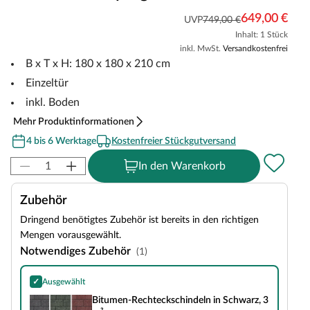
649,00 €
UVP
749,00 €
Inhalt: 1 Stück
inkl. MwSt.
Versandkostenfrei
B x T x H: 180 x 180 x 210 cm
Einzeltür
inkl. Boden
Mehr Produktinformationen
4 bis 6 Werktage
Kostenfreier Stückgutversand
In den Warenkorb
Zubehör
Dringend benötigtes Zubehör ist bereits in den richtigen
Mengen vorausgewählt.
Notwendiges Zubehör
(1)
✓
Ausgewählt
Bitumen-Rechteckschindeln in Schwarz, 3 m²
Bitumen-Rechteckschindeln in Schwarz, 3