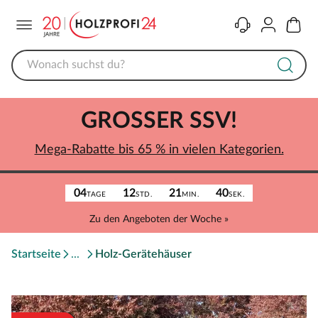
Menü
Kontakt
Konto
Warenk
GROSSER SSV!
Mega-Rabatte bis 65 % in vielen Kategorien.
04
12
21
40
TAGE
STD.
MIN.
SEK.
Zu den Angeboten der Woche »
Startseite
Holz-Gerätehäuser