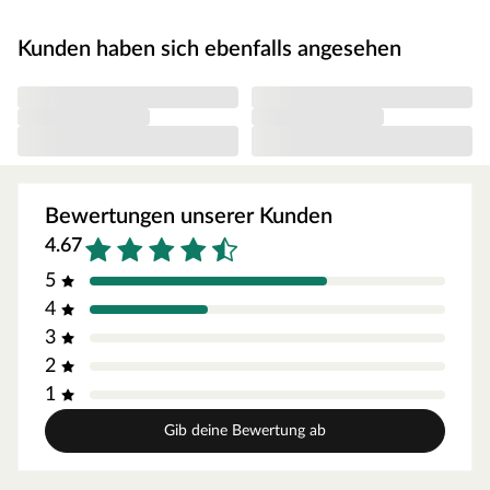
wichtige Hinweise findest du unter der Produkttabelle.
Elementbauweise
Kunden haben sich ebenfalls angesehen
Dank der Elementbauweise ist dein Gartenhaus
besonders schnell und einfach montiert. Bei dieser
Bauweise bestehen die Wände nicht aus einzelnen
Bohlen, sondern aus bereits vorgefertigten
Wandelementen, die sich aus einem Holzrahmen und
bereits miteinander befestigten Profilhölzern
Bewertungen unserer Kunden
zusammensetzen. Diese Wandelemente werden einfach
4.67
miteinander verschraubt, das vorgefertigte Dachelement
5
aufgesetzt und schon kann man sich an diesem
4
praktischen Gartenhaus erfreuen! Eine individuelle
3
Gestaltung bieten zudem Türen und Fenster, die durch
das Austauschen einzelner Wandelemente eingebaut
2
werden können.
1
Wandstärke
Gib deine Bewertung ab
Mit seiner Wandstärke von 14 mm ist das Gartenhaus
ideal als Stellplatz für Fahrräder, Gartengeräte und -