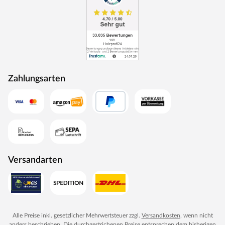
Unterkonstruktionshölzer besonders beständig gegen
Witterungseinflüsse, Moderfäule, Insekten, Schimmel
und Pilze. Pflegeleicht und langlebig ist die
Unterkonstruktion für alle Untergründe geeignet.
WOODTEX – Holz ohne Kompromisse
Preiswerte Markenprodukte rund um Holz und darüber
Zahlungsarten
hinaus: WOODTEX bietet erstklassige Qualität bei
Garten-/Gerätehäusern, Sichtschutzzäunen,
Terrassendielen und Gewächshäusern. Seit vielen Jahren
produziert der Hersteller alles, was den Outdoorbereich
zum angenehmen Aufenthaltsort werden lässt.
Innovative Materialien, hochwertiges Holz und günstige
Preise – dafür steht WOODTEX. Kurzum: Viel Garten für
Versandarten
wenig Geld.
Alle Preise inkl. gesetzlicher Mehrwertsteuer zzgl.
Versandkosten
, wenn nicht
anders beschrieben. Die durchgestrichenen Preise entsprechen dem bisherigen