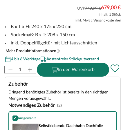
679,00 €
UVP
749,99 €
Inhalt: 1 Stück
inkl. MwSt.
Versandkostenfrei
B x T x H: 240 x 175 x 220 cm
Sockelmaß: B x T: 208 x 150 cm
inkl. Doppelflügeltür mit Lichtausschnitten
Mehr Produktinformationen
4 bis 6 Werktage
Kostenfreier Stückgutversand
In den Warenkorb
Zubehör
Dringend benötigtes Zubehör ist bereits in den richtigen
Mengen vorausgewählt.
Notwendiges Zubehör
(2)
✓
Ausgewählt
Selbstklebende Dachbahn Dachfolie
Selbstklebende Dachbahn Dachfolie