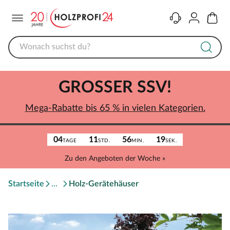
Menü
Kontakt
Konto
Warenk
GROSSER SSV!
Mega-Rabatte bis 65 % in vielen Kategorien.
04
11
56
19
TAGE
STD.
MIN.
SEK.
Zu den Angeboten der Woche »
Startseite
Holz-Gerätehäuser