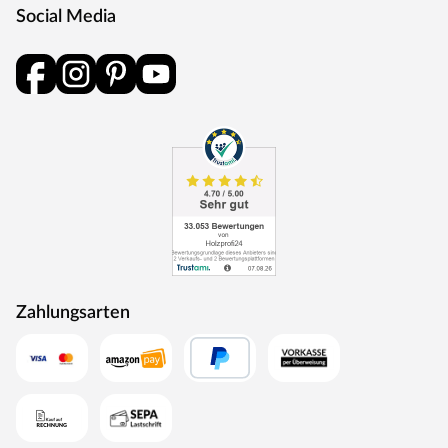
Dachfläche ist die Nutzungsfläche im Inneren des
Social Media
Gartenhauses deutlich weniger eingeschränkt und der
Verlust an Nutzraum gering. Zudem lässt die
Neigungsseite des Pultdaches das Regenwasser gut
abfließen und es ist die Montage von nur einer
Regenrinne nötig.
Die Dachkonstruktion: Holz
Der Dachbelag wird nicht mitgeliefert. Für Flachdach- und
Pultdach-Gartenhäuser empfehlen wir eine selbstklebende
Dachbahn: 1 Rolle.
Die Schneelast bei diesem Gartenhaus ist relativ gering, d.
h. das Gewicht, das auf das Dach des Gartenhauses
einwirkt, sollte nicht zu hoch sein und 75 kg/m² nicht
Zahlungsarten
überschreiten. Daher ist das Gartenhaus auch nur für
Regionen der Schneelastzonen 1 und 1a mit wenig
Schneefall geeignet (u. a. Mittelrheintal, Niederrheinische
Tiefebene). Bei Bedarf kann aber eine sogenannte
Schneelasterhöhung – erhältlich in deinem Baumarkt – für
eine höhere Sicherheit bei deinem Gartenhaus sorgen. So