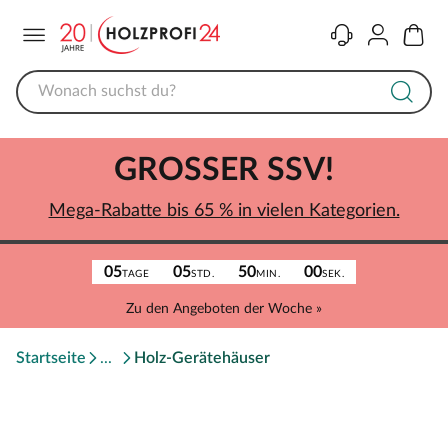
Menü
Kontakt
Konto
Warenk
GROSSER SSV!
Mega-Rabatte bis 65 % in vielen Kategorien.
05
05
50
00
TAGE
STD.
MIN.
SEK.
Zu den Angeboten der Woche »
Startseite
Holz-Gerätehäuser