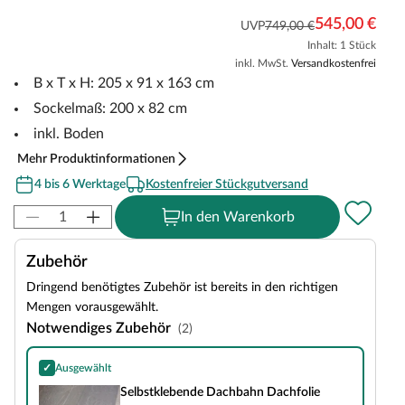
545,00 €
UVP
749,00 €
Inhalt: 1 Stück
inkl. MwSt.
Versandkostenfrei
B x T x H: 205 x 91 x 163 cm
Sockelmaß: 200 x 82 cm
inkl. Boden
Mehr Produktinformationen
4 bis 6 Werktage
Kostenfreier Stückgutversand
In den Warenkorb
Zubehör
Dringend benötigtes Zubehör ist bereits in den richtigen
Mengen vorausgewählt.
Notwendiges Zubehör
(2)
✓
Ausgewählt
Selbstklebende Dachbahn Dachfolie
Selbstklebende Dachbahn Dachfolie