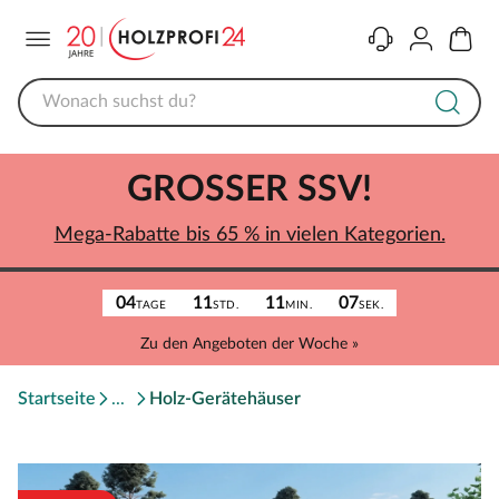
Menü
Kontakt
Konto
Warenk
GROSSER SSV!
Mega-Rabatte bis 65 % in vielen Kategorien.
04
11
11
07
TAGE
STD.
MIN.
SEK.
Zu den Angeboten der Woche »
Startseite
Holz-Gerätehäuser