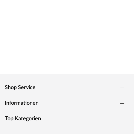
WOODTEX – Holz ohne Kompromisse
Preiswerte Markenprodukte rund um Holz und darüber
hinaus: WOODTEX bietet erstklassige Qualität bei
Garten-/Gerätehäusern, Sichtschutzzäunen,
Terrassendielen und Gewächshäusern. Seit vielen Jahren
produziert der Hersteller alles, was den Outdoorbereich
zum angenehmen Aufenthaltsort werden lässt.
Innovative Materialien, hochwertiges Holz und günstige
Preise – dafür steht WOODTEX. Kurzum: Viel Garten für
wenig Geld.
Shop Service
Informationen
Top Kategorien