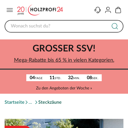
Menü
Kontakt
Konto
Warenk
GROSSER SSV!
Mega-Rabatte bis 65 % in vielen Kategorien.
04
11
32
08
TAGE
STD.
MIN.
SEK.
Zu den Angeboten der Woche »
Startseite
Steckzäune