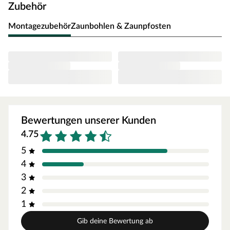
Zubehör
Pflegeleichtes WPC
Montagezubehör
Zaunbohlen & Zaunpfosten
Das Naturfaser-Kunststoff-Gemisch ist stabil,
witterungsbeständig und benötigt keine Lasur oder
Ähnliches. Es lässt sich bequem mit einem Lappen und
klarem Wasser reinigen.
Stecksystem
Der Zaun wird als Bausatz bestehend aus 12 Elementen je
15 cm hoch inkl. Distanzstücken, Abschlussleiste und
Glaseinsatz geliefert. Die einzelnen Elemente werden
einfach in die passenden Pfosten (nicht im Lieferumfang
Bewertungen unserer Kunden
enthalten) gesteckt. Die Höhe und Breite können je nach
4.75
Wunsch individuell angepasst werden. Die Elemente
können mit anderen Farben kombiniert, sowie in Höhe
5
und Breite angepasst werden. Pfosten und
4
Pfostenabdeckleisten als Zubehör erhältlich.
3
Modernes Design
2
Der Zaun schützt Sie nicht nur vor neugierigen Blicken,
1
das Sichtblendensystem in moderner Optik ist auch ein
echter Blickfang.
Gib deine Bewertung ab
Leichte Montage