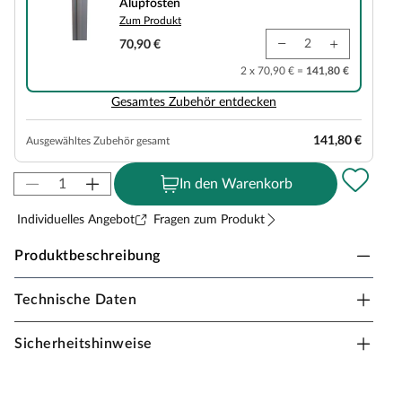
Alupfosten
Zum Produkt
70,90 €
2 x 70,90 € =
141,80 €
Gesamtes Zubehör entdecken
141,80 €
Ausgewähltes Zubehör gesamt
In den Warenkorb
Individuelles Angebot
Fragen zum Produkt
Produktbeschreibung
Technische Daten
GroJa BPC Zaun Dunkelbraun 180x180 cm -
Steckzaun
Sicherheitshinweise
Das Material aus Bambusfasern und Kunststoff sorgt für
extrem lange Haltbarkeiten, auch bei hoher
Beanspruchung der Zaunelemente.