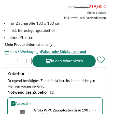
219,00 €
UVP
289,00 €
Inhalt: 1 Stück
inkl. MwSt. zzgl.
Versandkosten
für Zaungröße 180 x 180 cm
inkl. Befestigungszubehör
ohne Pfosten
Mehr Produktinformationen
4 bis 6 Werktage
Paket- oder Stückgutversand
In den Warenkorb
Zubehör
Dringend benötigtes Zubehör ist bereits in den richtigen
Mengen vorausgewählt.
Notwendiges Zubehör
(1)
✓
Ausgewählt
GroJa WPC Zaunpfosten Grau 190 cm - Alupfosten
GroJa WPC Zaunpfosten Grau 190 cm -