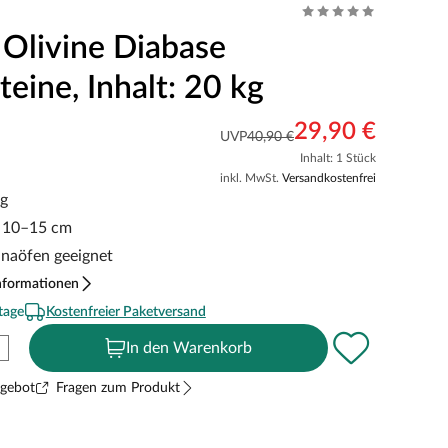
 Olivine Diabase
eine, Inhalt: 20 kg
29,90 €
UVP
40,90 €
Inhalt: 1 Stück
inkl. MwSt.
Versandkostenfrei
kg
e 10–15 cm
unaöfen geeignet
nformationen
tage
Kostenfreier Paketversand
In den Warenkorb
ngebot
Fragen zum Produkt