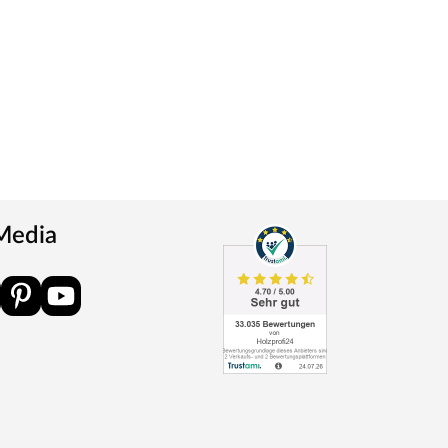
 Media