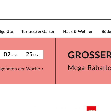
lgeräte
Terrasse & Garten
Haus & Wohnen
Böd
GROSSER 
02
25
MIN.
SEK.
Mega-Rabatte 
ngeboten der Woche »