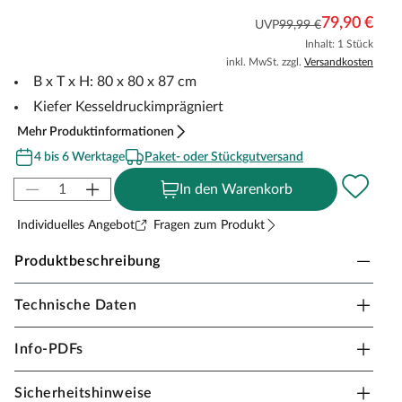
79,90 €
UVP
99,99 €
Inhalt: 1 Stück
inkl. MwSt. zzgl.
Versandkosten
B x T x H: 80 x 80 x 87 cm
Kiefer Kesseldruckimprägniert
Mehr Produktinformationen
4 bis 6 Werktage
Paket- oder Stückgutversand
In den Warenkorb
Individuelles Angebot
Fragen zum Produkt
Produktbeschreibung
Technische Daten
WOODTEX Pflanzkasten "PAPRIKA" 4-eck
Pflanzenkästen mit System für Ihren Garten oder
Info-PDFs
Terrasse.
Sicherheitshinweise
System