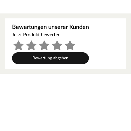
Passend zu jedem Pflanzenkasten gibt es das Geotextil-
Vlies + Trennsprossen.
Fassungsvermögen
Erhältlich in den Fassungsvermögen 50L, 70L, 90L und
Bewertungen unserer Kunden
110L.
Jetzt Produkt bewerten
Bewertung abgeben