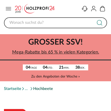
Menü
Kontakt
Konto
Warenk
GROSSER SSV!
Mega-Rabatte bis 65 % in vielen Kategorien.
04
04
21
38
TAGE
STD.
MIN.
SEK.
Zu den Angeboten der Woche »
Startseite
Hochbeete