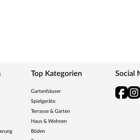
fang inbegriffen.
sen
tätsprodukten für den Outdoorbereich liegst du
ichtschutz- und Gartenzäune, dem idealen
oßen Auswahl an Spielgeräten für Kinder lässt
r auf beständige Konstanten: Stabile
für dauerhafte Freude an den Produkten –
n
Top Kategorien
Social
Gartenhäuser
Spielgeräte
Terrasse & Garten
Haus & Wohnen
ferung
Böden