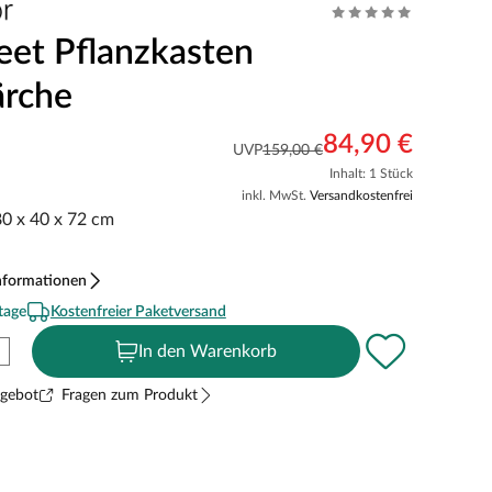
et Pflanzkasten
rche
84,90 €
UVP
159,00 €
Inhalt: 1 Stück
inkl. MwSt.
Versandkostenfrei
80 x 40 x 72 cm
nformationen
tage
Kostenfreier Paketversand
In den Warenkorb
ngebot
Fragen zum Produkt