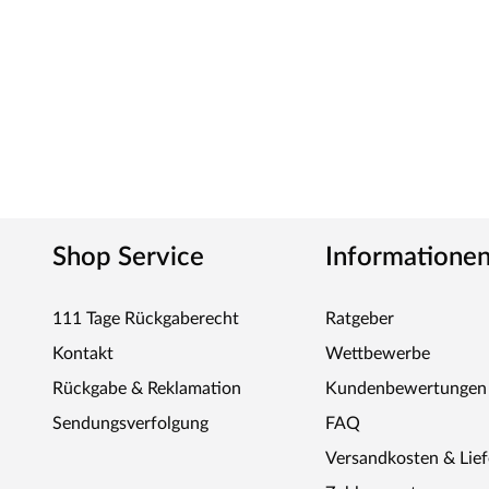
verständliche Aufbauanleitung sind ebenfalls im Lieferum
Belladoor – Gartenausstattung zu fairen Prei
Belladoor ist die Tür ins Grüne. Mit hochwertigen Quali
immer im Trend. Von Terrassendielen und -fliesen über S
Garagentor und praktischen Hochbeet bis hin zu einer gr
Belladoor keine Wünsche offen. Dabei setzt der Herstelle
Konstruktionen und zuverlässige, langlebige Materialen 
hervorragende Qualität zum kleinen Preis.
Shop Service
Informatione
111 Tage Rückgaberecht
Ratgeber
Kontakt
Wettbewerbe
Rückgabe & Reklamation
Kundenbewertungen
Sendungsverfolgung
FAQ
Versandkosten & Lie