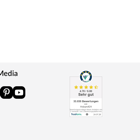
 Media