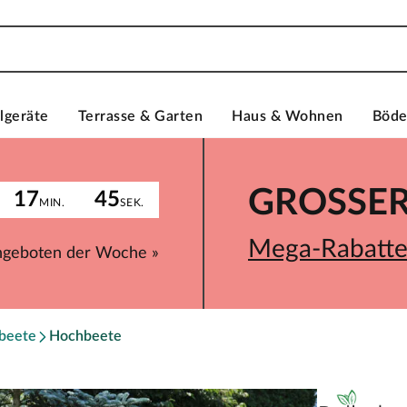
lgeräte
Terrasse & Garten
Haus & Wohnen
Böd
GROSSER 
17
45
MIN.
SEK.
Mega-Rabatte 
ngeboten der Woche »
beete
Hochbeete