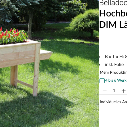
Hochbe
DIM Lä
B x T x H: 
inkl. Folie
Mehr Produkti
4 bis 6 Werk
Individuelles A