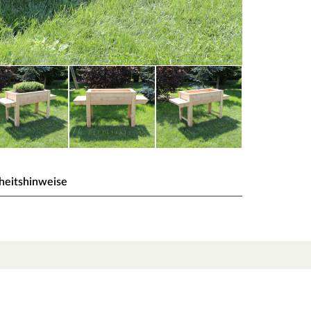
heitshinweise
M aus naturbelassenem