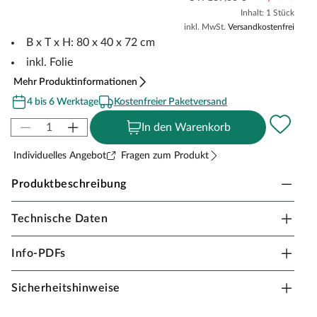
Inhalt: 1 Stück
inkl. MwSt.
Versandkostenfrei
B x T x H: 80 x 40 x 72 cm
inkl. Folie
Mehr Produktinformationen
4 bis 6 Werktage
Kostenfreier Paketversand
In den Warenkorb
Individuelles Angebot
Fragen zum Produkt
Produktbeschreibung
Technische Daten
Belladoor Hochbeet/Pflanzkasten RON aus
naturbelassenem Lärchenholz mit Ablageflächen
Info-PDFs
Vormontiert
Sicherheitshinweise
Vorgebohrt
Abgeschrägte Kanten