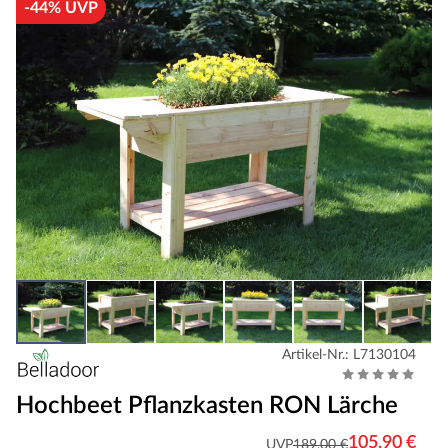
-44% UVP
Artikel-Nr.: L7130104
Hochbeet Pflanzkasten RON Lärche
105,90 €
UVP
189,00 €