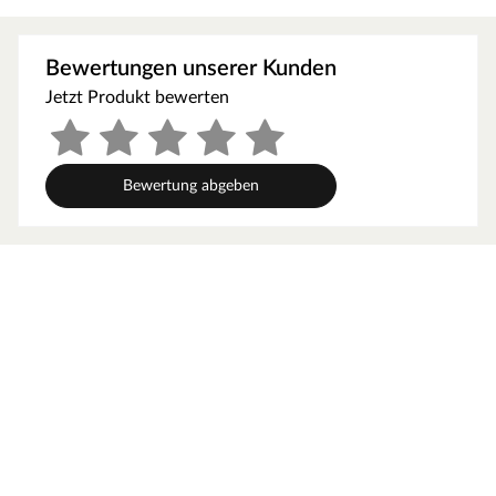
Mit Schrauben für den Zusammenbau
Ob Kräuter, Blumen, Obst oder Gemüse – in diesem
Bewertungen unserer Kunden
Hochbeet kannst du alles anpflanzen, was dein
Jetzt Produkt bewerten
Gärtnerherz begehrt. Durch die bequeme Arbeitshöhe
von 72 cm vermeidest du Knie- und Rückenschmerzen
beim Gärtnern. Bei RON handelt es sich um ein
Bewertung abgeben
rechteckiges geschlossenes Hochbeet, das an einem
Gestell montiert ist. Seitlich und unterhalb vom
Pflanzkasten selbst sind insgesamt noch drei
Ablageflächen montiert. Hier finden z. B. Blumentöpfe
oder deine Gartenutensilien Platz, sodass du sie immer
griffbereit hast. Der Vorteil von geschlossenen
Pflanzkästen liegt insbesondere darin, dass kein
zusätzlicher Wühlmausschutz benötigt wird – du kannst
sofort mit dem Befüllen deines Hochbeets starten. Eine
Folie als Holzschutz, mit der du den Pflanzkasten
auskleiden kannst, ist im Lieferumfang enthalten.
Das Hochbeet besteht aus robustem Lärchenholz, die