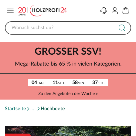
Menü
Kontakt
Konto
Warenk
GROSSER SSV!
Mega-Rabatte bis 65 % in vielen Kategorien.
04
11
58
37
TAGE
STD.
MIN.
SEK.
Zu den Angeboten der Woche »
Startseite
Hochbeete