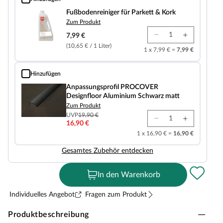
Fußbodenreiniger für Parkett & Kork
Fußbodenreiniger für Parkett & Kork
Zum Produkt
7,99 €
(10,65 € / 1 Liter)
1 x 7,99 € =
7,99 €
Hinzufügen
Anpassungsprofil PROCOVER Designfloor Aluminium Schwarz matt
Anpassungsprofil PROCOVER
Designfloor Aluminium Schwarz matt
Zum Produkt
UVP
19,90 €
16,90 €
1 x 16,90 € =
16,90 €
Gesamtes Zubehör entdecken
In den Warenkorb
Individuelles Angebot
Fragen zum Produkt
Produktbeschreibung