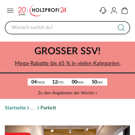
Menü
Kontakt
Konto
Warenk
GROSSER SSV!
Mega-Rabatte bis 65 % in vielen Kategorien.
04
12
00
50
TAGE
STD.
MIN.
SEK.
Zu den Angeboten der Woche »
Startseite
Parkett