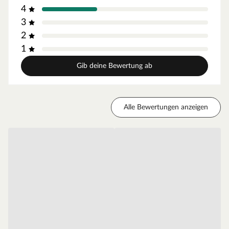
DIY-Idee selbst umsetzen möchtest, schau dir
4
inspirierende Tutorials auf YouTube an. Hier wird dir
3
Schritt für Schritt gezeigt, wie du die Paneele an der
2
Wand anbringen kannst. So wird dein Projekt noch
1
einfacher und sorgt für beeindruckende Ergebnisse!
Gib deine Bewertung ab
Produkthinweise
Wichtige Informationen zu Parkettdielen mit
Halblängen
Alle Bewertungen anzeigen
Parkettböden können Halblängen enthalten. Ein Paket
Parkett mit Halblängen enthält Dielen in zwei
verschiedenen Längen. In einem Paket sind sowohl
Dielen mit voller Länge als auch mit Halblänge enthalten
(z. B. 220 cm und 110 cm). Dies betrifft meistens nur eine
Diele in dem Paket. Die unterschiedlichen Dielenmaße
ergeben sich aus der Verfügbarkeit des Holzes sowie den
verschiedenen Stammlängen der verarbeiteten Bäume.
Da die Maße vom Hersteller festgesetzt werden, können