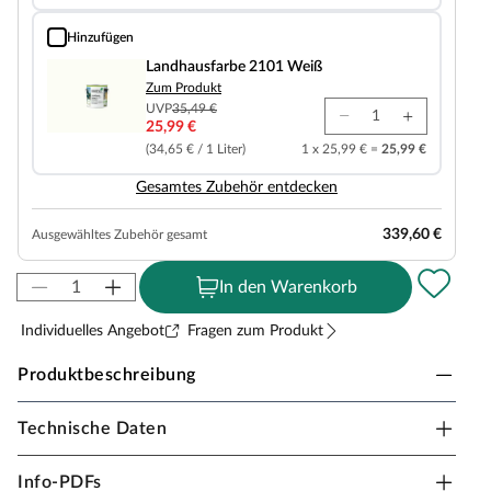
Hinzufügen
Landhausfarbe 2101 Weiß
Landhausfarbe 2101 Weiß
Zum Produkt
UVP
35,49 €
25,99 €
(34,65 € / 1 Liter)
1 x 25,99 € =
25,99 €
Gesamtes Zubehör entdecken
339,60 €
Ausgewähltes Zubehör gesamt
In den Warenkorb
Individuelles Angebot
Fragen zum Produkt
Produktbeschreibung
Technische Daten
KARIBU Hybrid-Gartenhaus Pluto A
naturbelassen/anthrazit
Info-PDFs