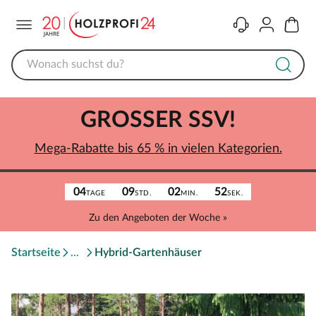
Menü
Kontakt
Konto
Warenk
GROSSER SSV!
Mega-Rabatte bis 65 % in vielen Kategorien.
04
09
02
52
TAGE
STD.
MIN.
SEK.
Zu den Angeboten der Woche »
Startseite
Hybrid-Gartenhäuser