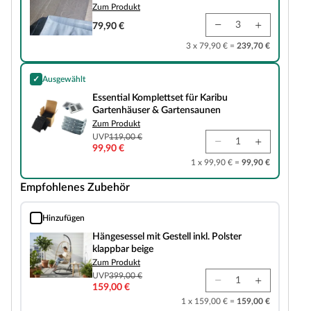
Zum Produkt
79,90 €
3 x 79,90 € =
239,70 €
✓
Ausgewählt
Essential Komplettset für Karibu Gartenhäuser & Gartensaunen
Essential Komplettset für Karibu
Gartenhäuser & Gartensaunen
Zum Produkt
UVP
119,00 €
99,90 €
1 x 99,90 € =
99,90 €
Empfohlenes Zubehör
Hinzufügen
Hängesessel mit Gestell inkl. Polster klappbar beige
Hängesessel mit Gestell inkl. Polster
klappbar beige
Zum Produkt
UVP
399,00 €
159,00 €
1 x 159,00 € =
159,00 €