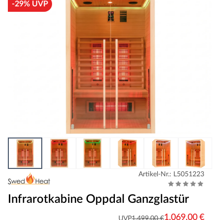
-29% UVP
Artikel-Nr.: L5051223
Infrarotkabine Oppdal Ganzglastür
1.069,00 €
UVP
1.499,00 €