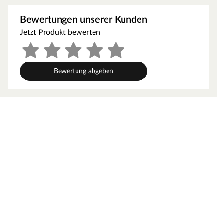
Die Infrarotkabine erzielt eine effektive Tiefenerwärmung,
die zur Entspannung der Muskulatur und zum Lösen von
Bewertungen unserer Kunden
Verspannungen führt. Diese kommen auch in
Jetzt Produkt bewerten
therapeutischen Einrichtungen zur Anwendung. In dieser
Kabine können 2–3 Personen gleichzeitig ein Infrarot-
Wärmebad genießen.
Fronteinstieg
Bewertung abgeben
Der Fronteinstieg unterstützt den traditionellen Charakter
und ist ein gern gesehener Klassiker. Das Eintreten von
vorne schafft Übersicht und Klarheit.
Türvariante
Die Infrarotkabine verfügt über eine Ganzglastür aus
Klarglas.
Was ist Infrarot?
Infrarotstrahlung ist die gesunde, unsichtbare
Wärmestrahlung der Sonne. Sie liefert die größte Wärme
und ist lebensnotwendig für alles, was auf der Erde lebt
und blüht. Auf die Haut treffende Infrarotstrahlung wird
sofort in Wärme umgesetzt und stimuliert somit die
Durchblutung. Man schwitzt von innen nach außen.