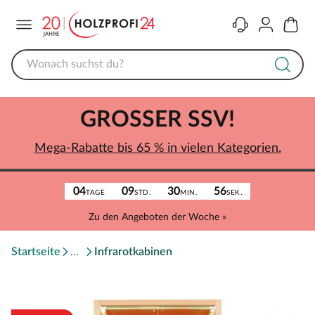
Menü
Kontakt
Konto
Warenk
GROSSER SSV!
Mega-Rabatte bis 65 % in vielen Kategorien.
04
09
30
56
TAGE
STD.
MIN.
SEK.
Zu den Angeboten der Woche »
Startseite
Infrarotkabinen