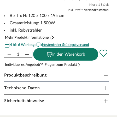
Inhalt: 1 Stück
inkl. MwSt.
Versandkostenfrei
B x T x H: 120 x 100 x 195 cm
Gesamtleistung: 1.500W
inkl. Rubystrahler
Mehr Produktinformationen
4 bis 6 Werktage
Kostenfreier Stückgutversand
In den Warenkorb
Individuelles Angebot
Fragen zum Produkt
Produktbeschreibung
Technische Daten
SwedHeat Infrarotkabine Oppdal Ganzglastür
Modernes Design und angenehme Wärme für
Sicherheitshinweise
Entspannung und Wohlbefinden.
Wellness-Entspannung zu Hause