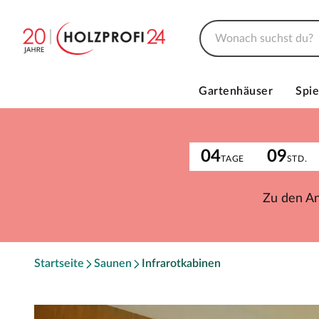
Gartenhäuser
Spie
04
09
TAGE
STD.
Zu den A
Startseite
Saunen
Infrarotkabinen