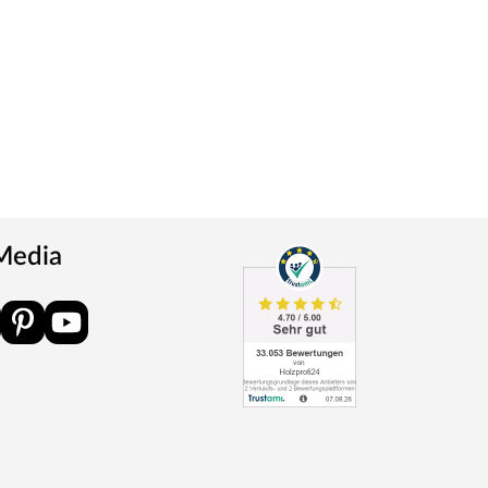
 Media