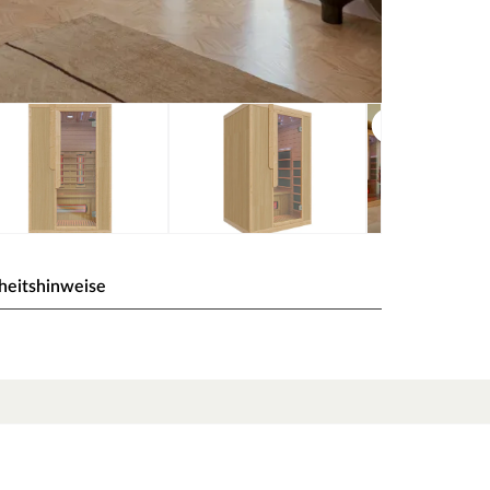
heitshinweise
vie Duo 2 Personen
ng und Wohlbefinden.
, die zur Entspannung der Muskulatur und zum Lösen von