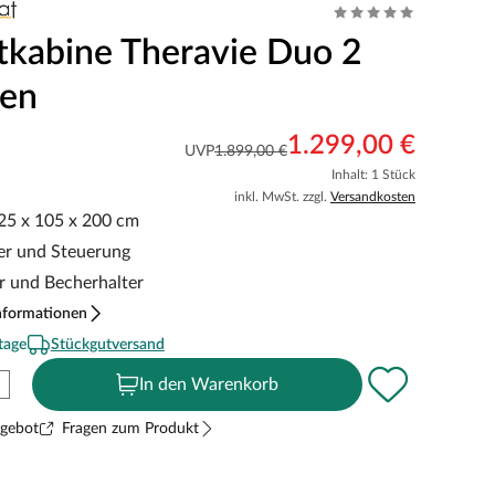
otkabine Theravie Duo 2
nen
1.299,00 €
UVP
1.899,00 €
Inhalt: 1 Stück
inkl. MwSt. zzgl.
Versandkosten
125 x 105 x 200 cm
ler und Steuerung
 und Becherhalter
nformationen
tage
Stückgutversand
In den Warenkorb
ngebot
Fragen zum Produkt