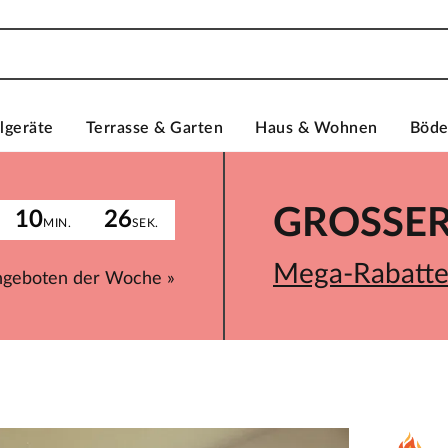
lgeräte
Terrasse & Garten
Haus & Wohnen
Böd
GROSSER 
10
26
MIN.
SEK.
Mega-Rabatte 
ngeboten der Woche »