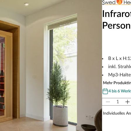
Infrar
Perso
B x L x H:
inkl. Strah
Mp3-Halter
Mehr Produkti
4 bis 6 Werk
Individuelles A